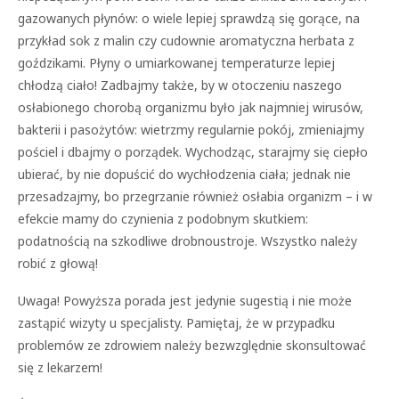
gazowanych płynów: o wiele lepiej sprawdzą się gorące, na
przykład sok z malin czy cudownie aromatyczna herbata z
goździkami. Płyny o umiarkowanej temperaturze lepiej
chłodzą ciało! Zadbajmy także, by w otoczeniu naszego
osłabionego chorobą organizmu było jak najmniej wirusów,
bakterii i pasożytów: wietrzmy regularnie pokój, zmieniajmy
pościel i dbajmy o porządek. Wychodząc, starajmy się ciepło
ubierać, by nie dopuścić do wychłodzenia ciała; jednak nie
przesadzajmy, bo przegrzanie również osłabia organizm – i w
efekcie mamy do czynienia z podobnym skutkiem:
podatnością na szkodliwe drobnoustroje. Wszystko należy
robić z głową!
Uwaga! Powyższa porada jest jedynie sugestią i nie może
zastąpić wizyty u specjalisty. Pamiętaj, że w przypadku
problemów ze zdrowiem należy bezwzględnie skonsultować
się z lekarzem!