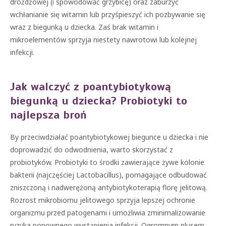
drożdżowej (i spowodować grzybicę) oraz zaburzyć
wchłanianie się witamin lub przyśpieszyć ich pozbywanie się
wraz z biegunką u dziecka. Zaś brak witamin i
mikroelementów sprzyja niestety nawrotowi lub kolejnej
infekcji.
Jak walczyć z poantybiotykową
biegunką u dziecka? Probiotyki to
najlepsza broń
By przeciwdziałać poantybiotykowej biegunce u dziecka i nie
doprowadzić do odwodnienia, warto skorzystać z
probiotyków. Probiotyki to środki zawierające żywe kolonie
bakterii (najczęściej Lactobacillus), pomagające odbudować
zniszczoną i nadwerężoną antybiotykoterapią florę jelitową.
Rozrost mikrobiomu jelitowego sprzyja lepszej ochronie
organizmu przed patogenami i umożliwia zminimalizowanie
ryzyka ponownego wystąpienia infekcji. Ogromnym plusem