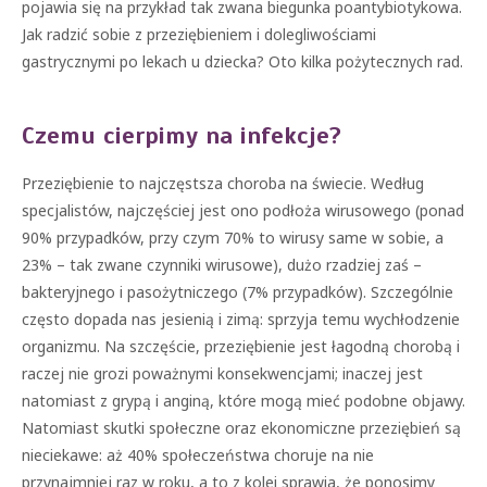
pojawia się na przykład tak zwana biegunka poantybiotykowa.
Jak radzić sobie z przeziębieniem i dolegliwościami
gastrycznymi po lekach u dziecka? Oto kilka pożytecznych rad.
Czemu cierpimy na infekcje?
Przeziębienie to najczęstsza choroba na świecie. Według
specjalistów, najczęściej jest ono podłoża wirusowego (ponad
90% przypadków, przy czym 70% to wirusy same w sobie, a
23% – tak zwane czynniki wirusowe), dużo rzadziej zaś –
bakteryjnego i pasożytniczego (7% przypadków). Szczególnie
często dopada nas jesienią i zimą: sprzyja temu wychłodzenie
organizmu. Na szczęście, przeziębienie jest łagodną chorobą i
raczej nie grozi poważnymi konsekwencjami; inaczej jest
natomiast z grypą i anginą, które mogą mieć podobne objawy.
Natomiast skutki społeczne oraz ekonomiczne przeziębień są
nieciekawe: aż 40% społeczeństwa choruje na nie
przynajmniej raz w roku, a to z kolei sprawia, że ponosimy