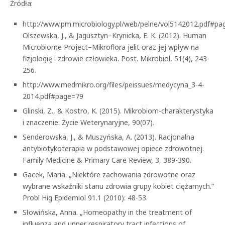
Źródła:
http://www.pm.microbiology.pl/web/pelne/vol5142012.pdf#pa
Olszewska, J., & Jagusztyn–Krynicka, E. K. (2012). Human
Microbiome Project–Mikroflora jelit oraz jej wpływ na
fizjologię i zdrowie człowieka. Post. Mikrobiol, 51(4), 243-
256.
http://www.medmikro.org/files/peissues/medycyna_3-4-
2014.pdf#page=79
Glinski, Z., & Kostro, K. (2015). Mikrobiom-charakterystyka
i znaczenie. Życie Weterynaryjne, 90(07).
Senderowska, J., & Muszyńska, A. (2013). Racjonalna
antybiotykoterapia w podstawowej opiece zdrowotnej.
Family Medicine & Primary Care Review, 3, 389-390.
Gacek, Maria. „Niektóre zachowania zdrowotne oraz
wybrane wskaźniki stanu zdrowia grupy kobiet ciężarnych.”
Probl Hig Epidemiol 91.1 (2010): 48-53.
Słowińska, Anna. „Homeopathy in the treatment of
influenza and upper respiratory tract infections of