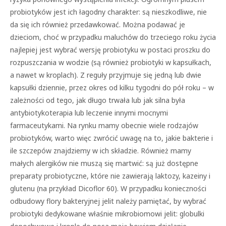
probiotyków jest ich łagodny charakter: są nieszkodliwe, nie
da się ich również przedawkować. Można podawać je
dzieciom, choć w przypadku maluchów do trzeciego roku życia
najlepiej jest wybrać wersję probiotyku w postaci proszku do
rozpuszczania w wodzie (są również probiotyki w kapsułkach,
a nawet w kroplach). Z reguły przyjmuje się jedną lub dwie
kapsułki dziennie, przez okres od kilku tygodni do pół roku – w
zależności od tego, jak długo trwała lub jak silna była
antybiotykoterapia lub leczenie innymi mocnymi
farmaceutykami. Na rynku mamy obecnie wiele rodzajów
probiotyków, warto więc zwrócić uwagę na to, jakie bakterie i
ile szczepów znajdziemy w ich składzie. Również mamy
małych alergików nie muszą się martwić: są już dostępne
preparaty probiotyczne, które nie zawierają laktozy, kazeiny i
glutenu (na przykład Dicoflor 60). W przypadku konieczności
odbudowy flory bakteryjnej jelit należy pamiętać, by wybrać
probiotyki dedykowane właśnie mikrobiomowi jelit: globulki