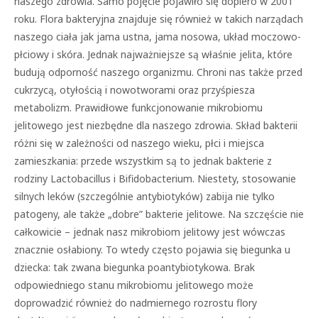
naszego zdrowia. Samo pojęcie pojawiło się dopiero w 2001
roku. Flora bakteryjna znajduje się również w takich narządach
naszego ciała jak jama ustna, jama nosowa, układ moczowo-
płciowy i skóra. Jednak najważniejsze są właśnie jelita, które
budują odporność naszego organizmu. Chroni nas także przed
cukrzycą, otyłością i nowotworami oraz przyśpiesza
metabolizm. Prawidłowe funkcjonowanie mikrobiomu
jelitowego jest niezbędne dla naszego zdrowia. Skład bakterii
różni się w zależności od naszego wieku, płci i miejsca
zamieszkania: przede wszystkim są to jednak bakterie z
rodziny Lactobacillus i Bifidobacterium. Niestety, stosowanie
silnych leków (szczególnie antybiotyków) zabija nie tylko
patogeny, ale także „dobre” bakterie jelitowe. Na szczęście nie
całkowicie – jednak nasz mikrobiom jelitowy jest wówczas
znacznie osłabiony. To wtedy często pojawia się biegunka u
dziecka: tak zwana biegunka poantybiotykowa. Brak
odpowiedniego stanu mikrobiomu jelitowego może
doprowadzić również do nadmiernego rozrostu flory