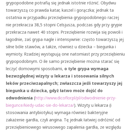
grypopodobne potrafią się jednak istotnie różnić. Obydwu
towarzyszą co prawda katar, kaszel i gorączka; jednak ta
ostatnia w przypadku przeziębienia grypopodobnego raczej
nie przekracza 38,5 stopni Celsjusza, podczas gdy przy grypie
przekracza nawet 40 stopni. Przeziębienie rozwija się powoli i
łagodnie, zaś grypa nagle i intensywnie: często towarzyszą jej
silne bóle stawów, a także, również u dziecka – biegunka i
wymioty. Rzadziej występują one natomiast przy przeziębieniu
grypopodobnym. O ile samo przeziębienie można starać się
leczyć domowymi sposobami,
o tyle grypa wymaga
bezwzględnej wizyty u lekarza i stosowania silnych
leków przeciwzapalnych; zwłaszcza jeśli towarzyszy jej
biegunka u dziecka, gdyż łatwo może dojść do
odwodnienia
(
http://www.dicoflor.pl/pl/odwodnienie-przy-
biegunce/kiedy-udac-sie-do-lekarza/
). Wizyty u lekarza (i
stosowania antybiotyku) wymaga również bakteryjne
zakażenie gardła, czyli angina. Tę jednak łatwiej odróżnić od
przeziębieniowego wirusowego zapalenia gardła, ze względu