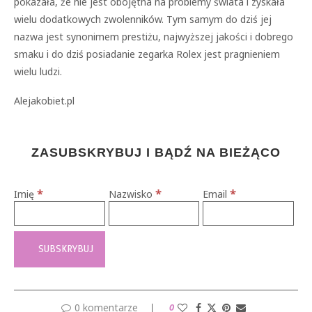
pokazała, że nie jest obojętna na problemy świata i zyskała
wielu dodatkowych zwolenników. Tym samym do dziś jej
nazwa jest synonimem prestiżu, najwyższej jakości i dobrego
smaku i do dziś posiadanie zegarka Rolex jest pragnieniem
wielu ludzi.
Alejakobiet.pl
ZASUBSKRYBUJ I BĄDŹ NA BIEŻĄCO
*
*
*
Imię
Nazwisko
Email
0 komentarze
0