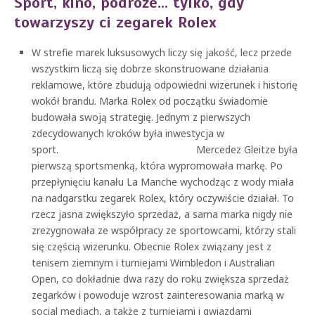
Sport, kino, podróże… tylko, gdy
towarzyszy ci zegarek Rolex
W strefie marek luksusowych liczy się jakość, lecz przede
wszystkim liczą się dobrze skonstruowane działania
reklamowe, które zbudują odpowiedni wizerunek i historię
wokół brandu. Marka Rolex od początku świadomie
budowała swoją strategię. Jednym z pierwszych
zdecydowanych kroków była inwestycja w
sport. Mercedez Gleitze była
pierwszą sportsmenką, która wypromowała markę. Po
przepłynięciu kanału La Manche wychodząc z wody miała
na nadgarstku zegarek Rolex, który oczywiście działał. To
rzecz jasna zwiększyło sprzedaż, a sama marka nigdy nie
zrezygnowała ze współpracy ze sportowcami, którzy stali
się częścią wizerunku. Obecnie Rolex związany jest z
tenisem ziemnym i turniejami Wimbledon i Australian
Open, co dokładnie dwa razy do roku zwiększa sprzedaż
zegarków i powoduje wzrost zainteresowania marką w
social mediach, a także z turniejami i gwiazdami