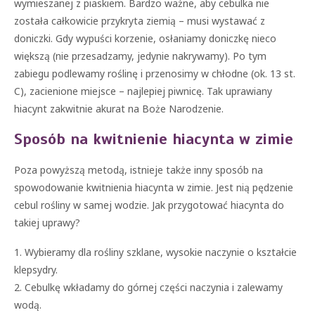
wymieszanej z piaskiem. Bardzo ważne, aby cebulka nie
została całkowicie przykryta ziemią – musi wystawać z
doniczki. Gdy wypuści korzenie, osłaniamy doniczkę nieco
większą (nie przesadzamy, jedynie nakrywamy). Po tym
zabiegu podlewamy roślinę i przenosimy w chłodne (ok. 13 st.
C), zacienione miejsce – najlepiej piwnicę. Tak uprawiany
hiacynt zakwitnie akurat na Boże Narodzenie.
Sposób na kwitnienie hiacynta w zimie
Poza powyższą metodą, istnieje także inny sposób na
spowodowanie kwitnienia hiacynta w zimie. Jest nią pędzenie
cebul rośliny w samej wodzie. Jak przygotować hiacynta do
takiej uprawy?
1. Wybieramy dla rośliny szklane, wysokie naczynie o kształcie
klepsydry.
2. Cebulkę wkładamy do górnej części naczynia i zalewamy
wodą.