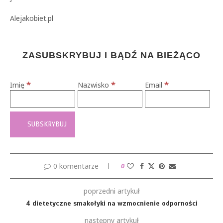
Alejakobiet.pl
ZASUBSKRYBUJ I BĄDŹ NA BIEŻĄCO
*
*
*
Imię
Nazwisko
Email
0 komentarze
0
poprzedni artykuł
4 dietetyczne smakołyki na wzmocnienie odporności
następny artykuł