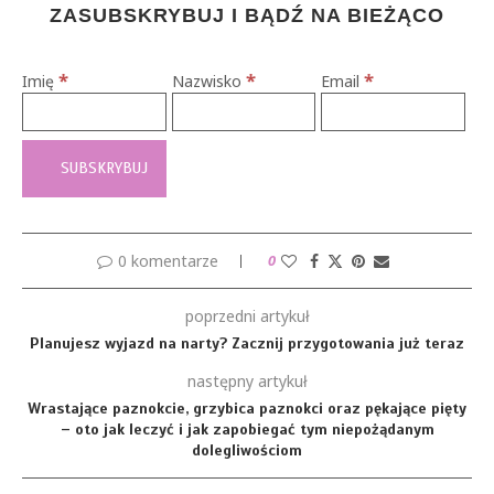
ZASUBSKRYBUJ I BĄDŹ NA BIEŻĄCO
*
*
*
Imię
Nazwisko
Email
0 komentarze
0
poprzedni artykuł
Planujesz wyjazd na narty? Zacznij przygotowania już teraz
następny artykuł
Wrastające paznokcie, grzybica paznokci oraz pękające pięty
– oto jak leczyć i jak zapobiegać tym niepożądanym
dolegliwościom