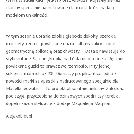
wełna w sukienkach, jedwab oraz wiskoza. Pojawiły się też
tkaniny specjalnie nadrukowane dla marki, które nadają
modelom unikalności.
W tym sezonie ubrania zdobią głębokie dekolty, szerokie
mankiety, ręcznie powlekane guziki, falbany zakończone
geometryczną aplikacją oraz chwosty. – Detale nawiązują do
stylu vintage. Są one „kropką nad i” danego modelu. Ręcznie
powlekane guziki to prawdziwe rzemiosło. Przy jednej
sukience mam ich aż 23! -tłumaczy projektantka. Jedną z
nowości marki są apaszki z nadrukowanego specjalnie dla
Madelle jedwabiu. – To projekt absolutnie unikalny. Założona
pod szyję, przyczepiona do dżinsowych spodni czy torebki,
dopełni każdą stylizację – dodaje Magdalena Magnon.
Alejakobiet.pl