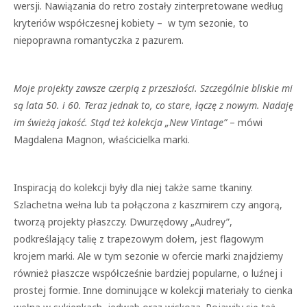
wersji. Nawiązania do retro zostały zinterpretowane według
kryteriów współczesnej kobiety – w tym sezonie, to
niepoprawna romantyczka z pazurem.
Moje projekty zawsze czerpią z przeszłości. Szczególnie bliskie mi
są lata 50. i 60. Teraz jednak to, co stare, łączę z nowym. Nadaję
im świeżą jakość. Stąd też kolekcja „New Vintage”
– mówi
Magdalena Magnon, właścicielka marki.
Inspiracją do kolekcji były dla niej także same tkaniny.
Szlachetna wełna lub ta połączona z kaszmirem czy angorą,
tworzą projekty płaszczy. Dwurzędowy „Audrey”,
podkreślający talię z trapezowym dołem, jest flagowym
krojem marki. Ale w tym sezonie w ofercie marki znajdziemy
również płaszcze współcześnie bardziej popularne, o luźnej i
prostej formie. Inne dominujące w kolekcji materiały to cienka