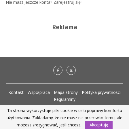
Nie masz jeszcze konta?
Zarejestruj się!
Reklama
Kontakt
Współpraca
Mapa strony
Polityka prywatności
Regulaminy
Ta strona wykorzystuje pliki cookie w celu poprawy komfortu
AlejaKobiet.pl @2020 - 2023 Wszystkie prawa zastrzeżone. | Realizacja:
użytkowania. Zakładamy, że nie masz nic przeciwko temu, ale
www.woh.group
możesz zrezygnować, jeśli chcesz.
Akceptuję