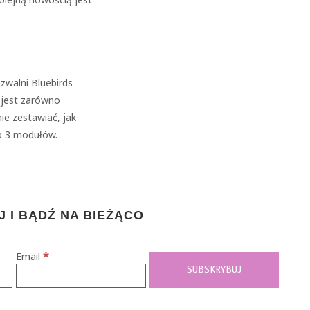
zwalni Bluebirds
a jest zarówno
e zestawiać, jak
b 3 modułów.
 I BĄDŹ NA BIEŻĄCO
*
Email