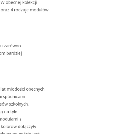
W obecnej kolekcji
 oraz 4 rodzaje modułów
tu zarówno
bom bardziej
 lat młodości obecnych
mi spódnicami
asów szkolnych.
ą na tyle
 modułami z
 kolorów dołączyły
lejną nowością jest