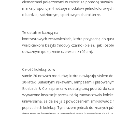
elementami połączonymi w całość za pomocą suwaka. 
marka proponuje 4 rodzaje modułów jednokolorowych
o bardziej zadziornym, sportowym charakterze.
Te ostatnie bazują na
kontrastowych zestawieniach, które przypadną do gus
wielbicielkom klasyki (moduły czarno- białe), jak i oso
odważnym (połączenie czerwieni z różem).
Całość kolekcji to w
sumie 20 nowych modułów, które nawiązują stylem do
30-latek. Bufiastymi rękawami, lampasami i plisowany
Bluebirds & Co. zaprasza w nostalgiczną podróż do cz
Wyważone inspiracje przeszłością zaowocowały kolekcj
uniwersalną, że da się ją z powodzeniem zmiksować z
poprzednich kolekcji. Tym razem jednak do znanych już
dwa nowe: karminowa czerwień oraz karmelowy beż. Ko