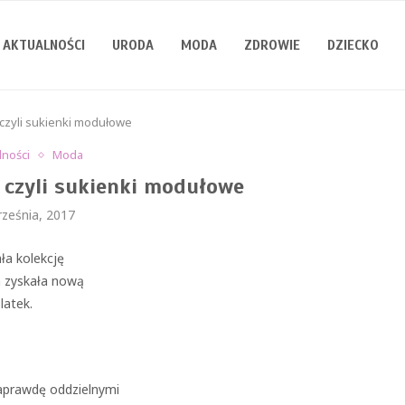
AKTUALNOŚCI
URODA
MODA
ZDROWIE
DZIECKO
 czyli sukienki modułowe
lności
Moda
, czyli sukienki modułowe
rześnia, 2017
ła kolekcję
a zyskała nową
latek.
naprawdę oddzielnymi