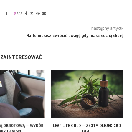
e
0
następny artykuł
Na to musisz zwrócić uwagę gdy masz suchą skórę
 ZAINTERESOWAĆ
ZĄ OBROTOWĄ – WYBÓR,
LEAF LIFE GOLD – ZŁOTY OLEJEK CBD
RY UŁATWI...
DLA...