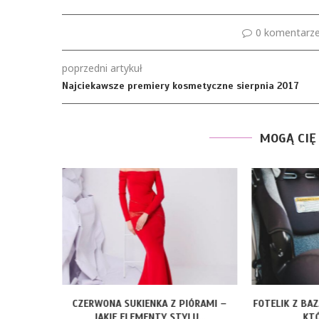
0 komentarz
poprzedni artykuł
Najciekawsze premiery kosmetyczne sierpnia 2017
MOGĄ CIĘ
ROZMIARY
CZERWONA SUKIENKA Z PIÓRAMI –
FOTELIK Z BA
JAKIE ELEMENTY STYLU...
KTÓ