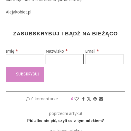
Alejakobiet.pl
ZASUBSKRYBUJ I BĄDŹ NA BIEŻĄCO
*
*
*
Imię
Nazwisko
Email
0 komentarze
0
poprzedni artykuł
Pić albo nie pić, czyli co z tym mlekiem?
następny artykuł