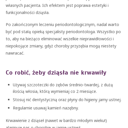
własnych pacjenta. Ich efektem jest poprawa estetyki i
funkcjonalności dziąsła.
Po zakończonym leczeniu periodontologicznym, nadal warto
być pod stałą opieką specjalisty periodontologa. Wszystko po
to, aby na bieżąco eliminować wszelkie nieprawidłowości i
niepokojące zmiany, gdyż choroby przyzębia mogą niestety
nawracać.
Co robić, żeby dziąsła nie krwawiły
Używaj szczoteczki do zębów średnio-twardej, z dużą
ilością włosia, którą wymieniaj co 2 miesiące.
Stosuj nić dentystyczną oraz płyny do higieny jamy ustnej.
Regularnie usuwaj kamień nazębny.
Krwawienie z dziąseł (nawet w bardzo młodym wieku!)
alarmuje nas o chorobie w jamie ustnej!