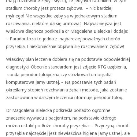
mają rozchwiane zęby i słyszą, że jedynym ratunkiem w tym
stadium choroby jest proteza zębowa. – Nic bardziej
mylnego! Nie wszystkie zęby są w jednakowym stadium
rozchwiania, niektóre da się uratować. Najważniejsza jest
właściwa diagnoza podkreśla dr Magdalena Bielecka i dodaje:
– Paradontoza to jedna z najbardziej poważnych chorób
przyzębia. I niekoniecznie objawia się rozchwianiem zębów!
Właściwy plan leczenia dobiera się na podstawie odpowiedniej
diagnostyki. Obecnie standardem jest zdjęcie RTG uzębienia,
sonda periodontologiczna czy stożkowa tomografia
komputerowa jamy ustnej. – Na podstawie tych badań
określamy stopień rozchwiania zęba i metodę, jaka zostanie
zastosowana w dalszym leczeniui nformuje periodontolog.
Dr Magdalena Bielecka podkreśla ponadto ogromne
znaczenie wywiadu z pacjentem, na podstawie którego
można ustalić podłoże choroby przyzębia: – Przyczyną chorób
przyzębia najczęściej jest niewłaściwa higiena jamy ustnej, ale