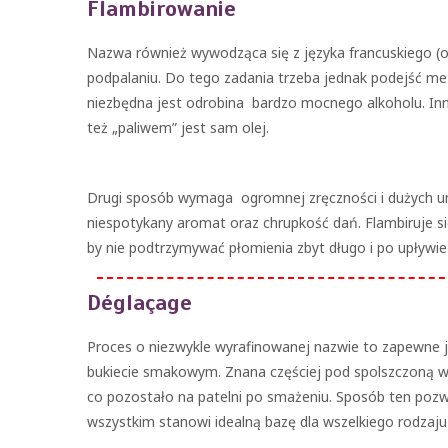
Flambirowanie
Nazwa również wywodząca się z języka francuskiego (od
podpalaniu. Do tego zadania trzeba jednak podejść me
niezbędna jest odrobina bardzo mocnego alkoholu. Inn
też „paliwem” jest sam olej.
Drugi sposób wymaga ogromnej zręczności i dużych um
niespotykany aromat oraz chrupkość dań. Flambiruje si
by nie podtrzymywać płomienia zbyt długo i po upływie 
Déglaçage
Proces o niezwykle wyrafinowanej nazwie to zapewne
bukiecie smakowym. Znana częściej pod spolszczoną we
co pozostało na patelni po smażeniu. Sposób ten poz
wszystkim stanowi idealną bazę dla wszelkiego rodzaj