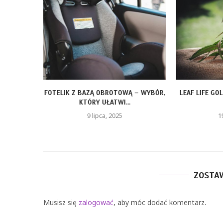
ÓRAMI –
FOTELIK Z BAZĄ OBROTOWĄ – WYBÓR,
LEAF LIFE GO
U...
KTÓRY UŁATWI...
9 lipca, 2025
1
ZOSTA
Musisz się
zalogować
, aby móc dodać komentarz.