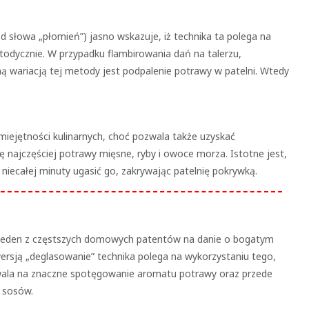
 słowa „płomień”) jasno wskazuje, iż technika ta polega na
todycznie. W przypadku flambirowania dań na talerzu,
ą wariacją tej metody jest podpalenie potrawy w patelni. Wtedy
iejętności kulinarnych, choć pozwala także uzyskać
ę najczęściej potrawy mięsne, ryby i owoce morza. Istotne jest,
niecałej minuty ugasić go, zakrywając patelnię pokrywką.
 jeden z częstszych domowych patentów na danie o bogatym
rsją „deglasowanie” technika polega na wykorzystaniu tego,
wala na znaczne spotęgowanie aromatu potrawy oraz przede
u sosów.