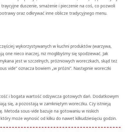
traycyjne duszenie, smażenie i pieczenie na coś, co pozwoli
 potrawy oraz odkrywać inne oblicze tradycyjnego menu.
częściej wykorzystywanych w kuchni produktów (warzywa,
ają one nieco inaczej, niż moglibyśmy się spodziewać. Jak
mykana jest w szczelnych, próżniowych woreczkach, skąd też
sous vide” oznacza bowiem „w próżni”. Następnie woreczki
ystość i bogata wartość odżywcza gotowych dań. Dodatkowym
iają się, a pozostają w zamkniętym woreczku. Czy istnieją
ę. Metoda sous-vide bazuje na gotowaniu w niskich
 który może wynosić od kilku do nawet kilkudziesięciu godzin.