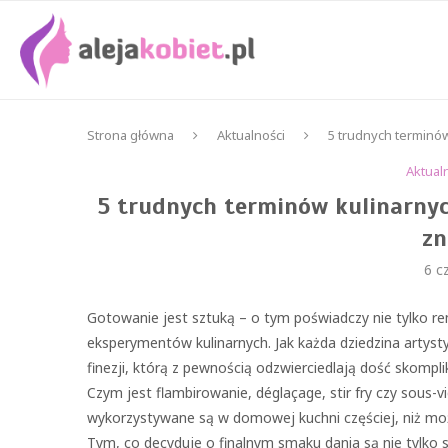
Strona główna
Aktualności
5 trudnych terminó
Aktual
5 trudnych terminów kulinarnyc
z
6 c
Gotowanie jest sztuką – o tym poświadczy nie tylko r
eksperymentów kulinarnych. Jak każda dziedzina artys
finezji, którą z pewnością odzwierciedlają dość skomp
Czym jest flambirowanie, déglaçage, stir fry czy sous
wykorzystywane są w domowej kuchni częściej, niż mo
Tym, co decyduje o finalnym smaku dania są nie tylko s