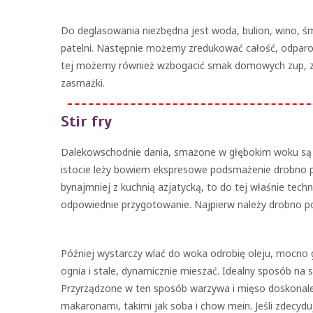
Do deglasowania niezbędna jest woda, bulion, wino, śm
patelni. Następnie możemy zredukować całość, odparow
tej możemy również wzbogacić smak domowych zup, zn
zasmażki.
Stir fry
Dalekowschodnie dania, smażone w głębokim woku są nie
istocie leży bowiem ekspresowe podsmażenie drobno pok
bynajmniej z kuchnią azjatycką, to do tej właśnie tech
odpowiednie przygotowanie. Najpierw należy drobno pok
Później wystarczy wlać do woka odrobię oleju, mocno g
ognia i stale, dynamicznie mieszać. Idealny sposób na s
Przyrządzone w ten sposób warzywa i mięso doskonale 
makaronami, takimi jak soba i chow mein. Jeśli zdecy