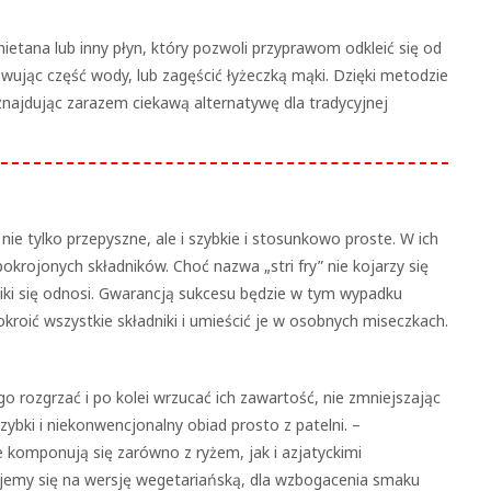
ietana lub inny płyn, który pozwoli przyprawom odkleić się od
ując część wody, lub zagęścić łyżeczką mąki. Dzięki metodzie
ajdując zarazem ciekawą alternatywę dla tradycyjnej
 tylko przepyszne, ale i szybkie i stosunkowo proste. W ich
rojonych składników. Choć nazwa „stri fry” nie kojarzy się
niki się odnosi. Gwarancją sukcesu będzie w tym wypadku
roić wszystkie składniki i umieścić je w osobnych miseczkach.
o rozgrzać i po kolei wrzucać ich zawartość, nie zmniejszając
zybki i niekonwencjonalny obiad prosto z patelni. –
komponują się zarówno z ryżem, jak i azjatyckimi
dujemy się na wersję wegetariańską, dla wzbogacenia smaku