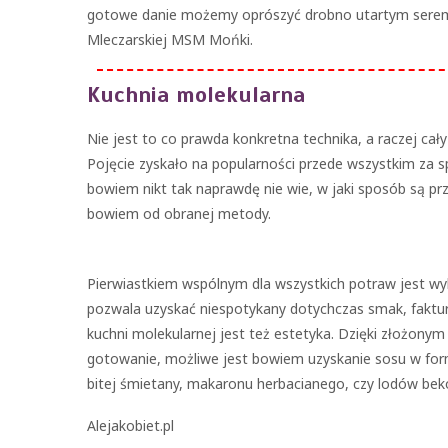
gotowe danie możemy oprószyć drobno utartym serem –
Mleczarskiej MSM Mońki.
Kuchnia molekularna
Nie jest to co prawda konkretna technika, a raczej cały
Pojęcie zyskało na popularności przede wszystkim za sp
bowiem nikt tak naprawdę nie wie, w jaki sposób są p
bowiem od obranej metody.
Pierwiastkiem wspólnym dla wszystkich potraw jest w
pozwala uzyskać niespotykany dotychczas smak, faktu
kuchni molekularnej jest też estetyka. Dzięki złożony
gotowanie, możliwe jest bowiem uzyskanie sosu w formi
bitej śmietany, makaronu herbacianego, czy lodów be
Alejakobiet.pl