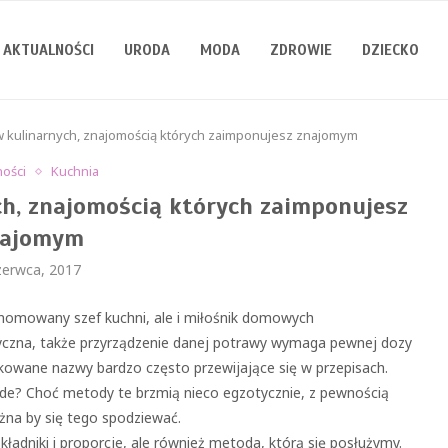
AKTUALNOŚCI
URODA
MODA
ZDROWIE
DZIECKO
w kulinarnych, znajomością których zaimponujesz znajomym
ności
Kuchnia
h, znajomością których zaimponujesz
najomym
zerwca, 2017
enomowany szef kuchni, ale i miłośnik domowych
tyczna, także przyrządzenie danej potrawy wymaga pewnej dozy
likowane nazwy bardzo często przewijające się w przepisach.
-vide? Choć metody te brzmią nieco egzotycznie, z pewnością
żna by się tego spodziewać.
kładniki i proporcje, ale również metoda, którą się posłużymy.