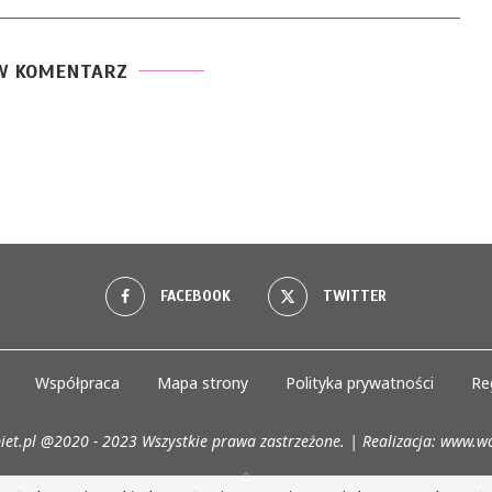
W KOMENTARZ
FACEBOOK
TWITTER
Współpraca
Mapa strony
Polityka prywatności
Re
iet.pl @2020 - 2023 Wszystkie prawa zastrzeżone. | Realizacja:
www.wo