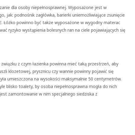
zanie dla osoby niepełnosprawnej. Wyposażone jest w
o, jak: podnośnik zagłówka, barierki uniemożliwiające zsunięcie
dać. Łóżko powinno być także wyposażone w wygodny materac
ać ryzyko wystąpienia bolesnych ran na ciele pojawiających się
 związku z czym łazienka powinna mieć taką przestrzeń, aby
szli klozetowej, prysznicu czy wannie powinny pojawić się
y była umieszczona na wysokości maksymalnie 50 centymetrów.
 tyle blisko toalety, by osoba niepełnosprawna mogła do nich
jest zamontowanie w nim specjalnego siedziska z