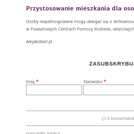
Przystosowanie mieszkania dla os
Osoby niepełnosprawne mogą ubiegać się o dofinansowan
w Powiatowych Centrach Pomocy Rodzinie, właściwych
Alejakobiet.pl
ZASUBSKRYBUJ
*
*
Imię
Nazwisko
0 komentarz
poprzedni artykuł