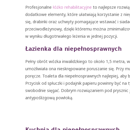
Profesjonalne
łóżko rehabilitacyjne
to najlepsze rozwią
dodatkowe elementy, które ułatwiają korzystanie z nieg
się, drabinki oraz uchwyty pomagające wstawać i sia
przeciwodleżynowy, dzięki któremu można zminimalizow
w wyniku długotrwałego leżenia w jednej pozycji.
Łazienka dla niepełnosprawnych
Pełny obrót wózka inwalidzkiego to około 1,5 metra, w
umożliwiała ona nieskrępowane poruszanie się. Przy mu
poręcze. Toaleta dla niepełnosprawnych najlepiej, ab
Przycisk od spłuczki i podajnik papieru powinny być na
swobodnie sięgać. Dobrym rozwiązaniem pod prysznic 
antypoślizgową powłoką.
Kuchnia dla niepełnosprawnych