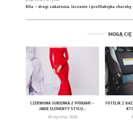
Kiła – drogi zakażenia, leczenie i profilaktyka choroby
MOGĄ CIĘ
ROZMIARY
CZERWONA SUKIENKA Z PIÓRAMI –
FOTELIK Z BA
JAKIE ELEMENTY STYLU...
KTÓ
26 stycznia, 2026
9