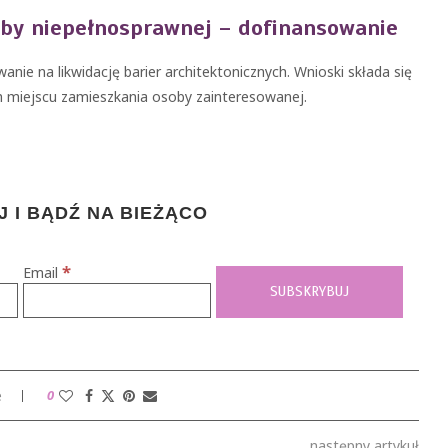
oby niepełnosprawnej – dofinansowanie
ie na likwidację barier architektonicznych. Wnioski składa się
 miejscu zamieszkania osoby zainteresowanej.
 I BĄDŹ NA BIEŻĄCO
*
Email
e
0
następny artykuł