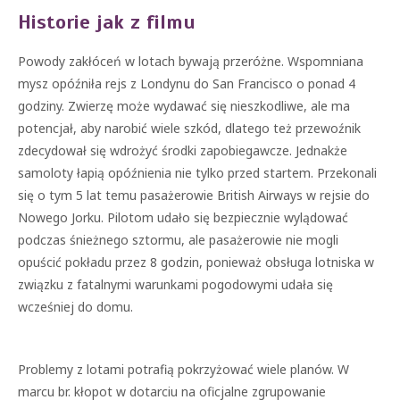
Historie jak z filmu
Powody zakłóceń w lotach bywają przeróżne. Wspomniana
mysz opóźniła rejs z Londynu do San Francisco o ponad 4
godziny. Zwierzę może wydawać się nieszkodliwe, ale ma
potencjał, aby narobić wiele szkód, dlatego też przewoźnik
zdecydował się wdrożyć środki zapobiegawcze. Jednakże
samoloty łapią opóźnienia nie tylko przed startem. Przekonali
się o tym 5 lat temu pasażerowie British Airways w rejsie do
Nowego Jorku. Pilotom udało się bezpiecznie wylądować
podczas śnieżnego sztormu, ale pasażerowie nie mogli
opuścić pokładu przez 8 godzin, ponieważ obsługa lotniska w
związku z fatalnymi warunkami pogodowymi udała się
wcześniej do domu.
Problemy z lotami potrafią pokrzyżować wiele planów. W
marcu br. kłopot w dotarciu na oficjalne zgrupowanie