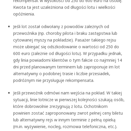
rekompensat w wysokości od 250 do 600 euro na osobę.
Kwota ta jest uzależniona od długości lotu i wielkości
opóźnienia.
Jeśli lot został odwołany z powodów zależnych od
przewoźnika (np. choroby pilota i braku zastępstwa lub
cytowanej myszy na pokładzie). Pasażer takiego rejsu
może ubiegać się odszkodowanie o wartości od 250 do
600 euro (zależnie od długości lotu). W przypadku jednak,
gdy linia powiadomi klientów o tym fakcie co najmniej 14
dni przed planowanym terminem lub zaproponuje im lot
alternatywny o podobnej trasie i liczbie przesiadek,
podróżnym nie przysługuje rekompensata.
Jeśli przewoźnik odmówi nam wejścia na pokład. W takiej
sytuacji, linie lotnicze w pierwszej kolejności szukają osób,
które dobrowolnie zrezygnują z lotu. Ochotnikom
powinien zostać zaproponowany zwrot pełnej ceny biletu
lub alternatywny rejs w innym terminie z pełną opieką
(m.in. wyżywienie, nocleg, rozmowa telefoniczna, etc.).