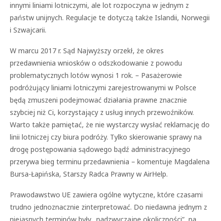
innymi liniami lotniczymi, ale lot rozpoczyna w jednym z
państw unijnych. Regulacje te dotyczą także Islandii, Norwegii
i Szwajcarii.
W marcu 2017 r. Sąd Najwyższy orzekł, że okres
przedawnienia wniosków o odszkodowanie z powodu
problematycznych lotów wynosi 1 rok. – Pasażerowie
podróżujący liniami lotniczymi zarejestrowanymi w Polsce
będą zmuszeni podejmować działania prawne znacznie
szybciej niż Ci, korzystający z usług innych przewoźników.
Warto także pamiętać, że nie wystarczy wysłać reklamację do
linii lotniczej czy biura podróży. Tylko skierowanie sprawy na
drogę postępowania sądowego bądź administracyjnego
przerywa bieg terminu przedawnienia – komentuje Magdalena
Bursa-Łapińska, Starszy Radca Prawny w AirHelp.
Prawodawstwo UE zawiera ogólne wytyczne, które czasami
trudno jednoznacznie zinterpretować. Do niedawna jednym z
niejasnych terminów były „nadzwyczajne okoliczności”, na