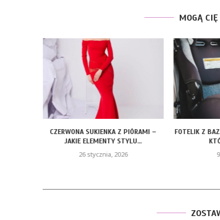
MOGĄ CIĘ
ROZMIARY
CZERWONA SUKIENKA Z PIÓRAMI –
FOTELIK Z BA
JAKIE ELEMENTY STYLU...
KTÓ
26 stycznia, 2026
9
ZOSTA