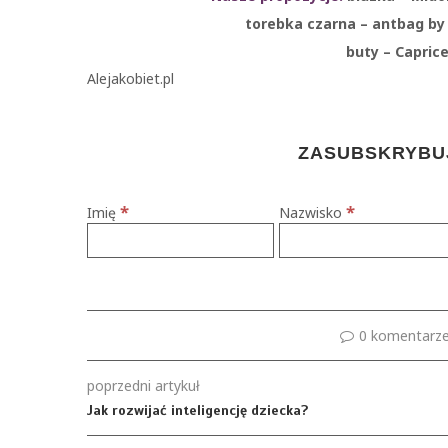
torebka czarna – antbag by
buty – Capric
Alejakobiet.pl
ZASUBSKRYBUJ
*
*
Imię
Nazwisko
0 komentarz
poprzedni artykuł
Jak rozwijać inteligencję dziecka?