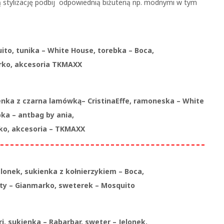
 stylizację podbij odpowiednią biżuterią np. modnymi w tym
to, tunika – White House, torebka – Boca,
rko, akcesoria TKMAXX
enka z czarna lamówką– CristinaEffe, ramoneska – White
ka – antbag by ania,
ko, akcesoria – TKMAXX
elonek, sukienka z kołnierzykiem – Boca,
uty – Gianmarko, sweterek – Mosquito
i, sukienka – Rabarbar, sweter – Jelonek,