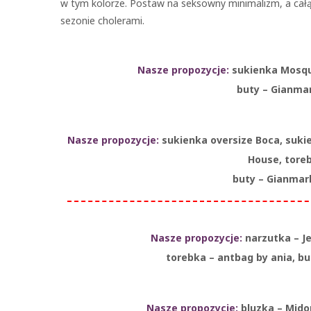
w tym kolorze. Postaw na seksowny minimalizm, a całą
sezonie cholerami.
Nasze propozycje:
sukienka Mosqui
buty – Gianma
Nasze propozycje:
sukienka oversize Boca, suki
House, toreb
buty – Gianmar
Nasze propozycje:
narzutka – J
torebka – antbag by ania, b
Nasze propozycje:
bluzka – Midor