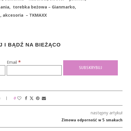
 ania, torebka beżowa – Gianmarko,
e, akcesoria – TKMAXX
 I BĄDŹ NA BIEŻĄCO
*
Email
e
0
następny artykuł
Zimowa odporność w 5 smakach