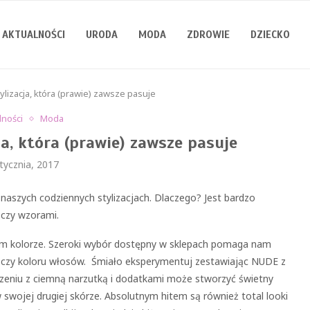
AKTUALNOŚCI
URODA
MODA
ZDROWIE
DZIECKO
ylizacja, która (prawie) zawsze pasuje
lności
Moda
ja, która (prawie) zawsze pasuje
tycznia, 2017
naszych codziennych stylizacjach. Dlaczego? Jest bardzo
 czy wzorami.
istym kolorze. Szeroki wybór dostępny w sklepach pomaga nam
zu czy koloru włosów. Śmiało eksperymentuj zestawiając NUDE z
łączeniu z ciemną narzutką i dodatkami może stworzyć świetny
w swojej drugiej skórze. Absolutnym hitem są również total looki