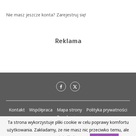
Nie masz jeszcze konta?
Zarejestruj się!
Reklama
Kontakt
Współpraca
Mapa strony
Polityka prywatności
Regulaminy
Ta strona wykorzystuje pliki cookie w celu poprawy komfortu
użytkowania. Zakładamy, że nie masz nic przeciwko temu, ale
AlejaKobiet.pl @2020 - 2023 Wszystkie prawa zastrzeżone. | Realizacja: