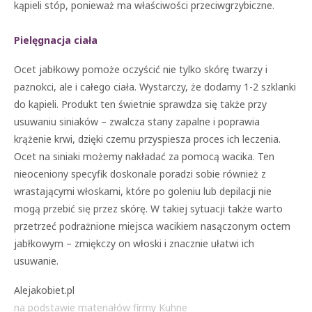
kąpieli stóp, ponieważ ma właściwości przeciwgrzybiczne.
Pielęgnacja ciała
Ocet jabłkowy pomoże oczyścić nie tylko skórę twarzy i
paznokci, ale i całego ciała. Wystarczy, że dodamy 1-2 szklanki
do kąpieli. Produkt ten świetnie sprawdza się także przy
usuwaniu siniaków – zwalcza stany zapalne i poprawia
krążenie krwi, dzięki czemu przyspiesza proces ich leczenia.
Ocet na siniaki możemy nakładać za pomocą wacika. Ten
nieoceniony specyfik doskonale poradzi sobie również z
wrastającymi włoskami, które po goleniu lub depilacji nie
mogą przebić się przez skórę. W takiej sytuacji także warto
przetrzeć podrażnione miejsca wacikiem nasączonym octem
jabłkowym – zmiękczy on włoski i znacznie ułatwi ich
usuwanie.
Alejakobiet.pl
na podstawie materiałów firmy Kuhne