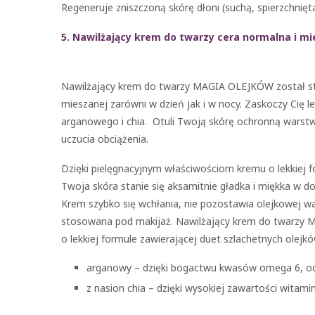
Regeneruje zniszczoną skórę dłoni (suchą, spierzchnię
5. Nawilżający krem do twarzy cera normalna i m
Nawilżający krem do twarzy MAGIA OLEJKÓW został stw
mieszanej zarówni w dzień jak i w nocy. Zaskoczy Cię
arganowego i chia. Otuli Twoją skórę ochronną warstw
uczucia obciążenia.
Dzięki pielęgnacyjnym właściwościom kremu o lekkiej 
Twoja skóra stanie się aksamitnie gładka i miękka w do
Krem szybko się wchłania, nie pozostawia olejkowej w
stosowana pod makijaż. Nawilżający krem do twarz
o lekkiej formule zawierającej duet szlachetnych olejkó
arganowy – dzięki bogactwu kwasów omega 6, od
z nasion chia – dzięki wysokiej zawartości witamin