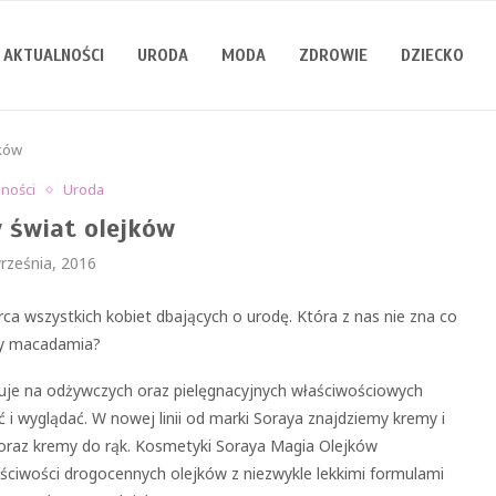
AKTUALNOŚCI
URODA
MODA
ZDROWIE
DZIECKO
jków
lności
Uroda
 świat olejków
rześnia, 2016
ca wszystkich kobiet dbających o urodę. Która z nas nie zna co
zy macadamia?
je na odżywczych oraz pielęgnacyjnych właściwościowych
uć i wyglądać. W nowej linii od marki Soraya znajdziemy kremy i
a oraz kremy do rąk. Kosmetyki Soraya Magia Olejków
ciwości drogocennych olejków z niezwykle lekkimi formulami