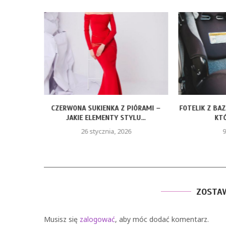
ROZMIARY
CZERWONA SUKIENKA Z PIÓRAMI –
FOTELIK Z BA
JAKIE ELEMENTY STYLU...
KTÓ
26 stycznia, 2026
9
ZOSTA
Musisz się
zalogować
, aby móc dodać komentarz.