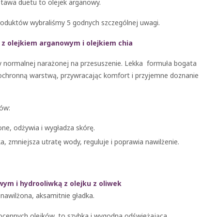
tawa duetu to olejek arganowy.
produktów wybraliśmy 5 godnych szczególnej uwagi.
j
z olejkiem arganowym i olejkiem chia
ry normalnej narażonej na przesuszenie. Lekka formuła bogata
 ochronną warstwą, przywracając komfort i przyjemne doznanie
ów:
ne, odżywia i wygładza skórę.
a, zmniejsza utratę wody, reguluje i poprawia nawilżenie.
wym i hydrooliwką z olejku z oliwek
 nawilżona, aksamitnie gładka.
ocennych olejków, to szybka i wygodna odświeżająca