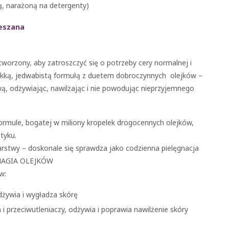
tą, narażoną na detergenty)
ieszana
orzony, aby zatroszczyć się o potrzeby cery normalnej i
 lekką, jedwabistą formułą z duetem dobroczynnych olejków –
ą, odżywiając, nawilżając i nie powodując nieprzyjemnego
formule, bogatej w miliony kropelek drogocennych olejków,
tyku.
arstwy – doskonale się sprawdza jako codzienna pielęgnacja
y MAGIA OLEJKÓW
w:
żywia i wygładza skórę
 i przeciwutleniaczy, odżywia i poprawia nawilżenie skóry