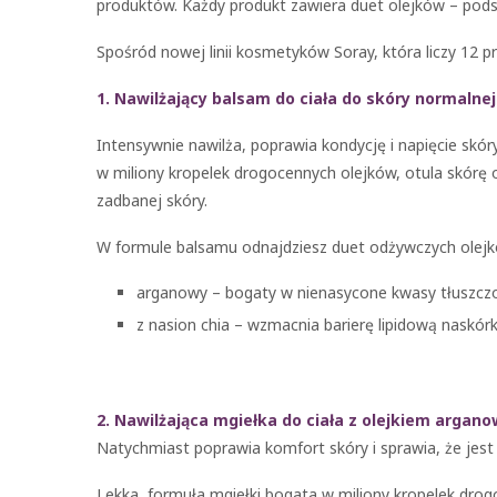
produktów. Każdy produkt zawiera duet olejków – pods
Spośród nowej linii kosmetyków Soray, która liczy 12 
1. Nawilżający balsam do ciała do skóry normalne
Intensywnie nawilża, poprawia kondycję i napięcie skó
w miliony kropelek drogocennych olejków, otula skórę
zadbanej skóry.
W formule balsamu odnajdziesz duet odżywczych olejk
arganowy – bogaty w nienasycone kwasy tłuszczo
z nasion chia – wzmacnia barierę lipidową naskórk
2. Nawilżająca mgiełka do ciała z olejkiem argano
Natychmiast poprawia komfort skóry i sprawia, że jest
Lekka formuła mgiełki bogata w miliony kropelek drog