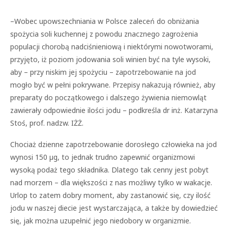
–Wobec upowszechniania w Polsce zaleceń do obniżania
spożycia soli kuchennej z powodu znacznego zagrożenia
populacji chorobą nadciśnieniową i niektórymi nowotworami,
przyjęto, iż poziom jodowania soli winien być na tyle wysoki,
aby – przy niskim jej spożyciu – zapotrzebowanie na jod
mogło być w pełni pokrywane. Przepisy nakazują również, aby
preparaty do początkowego i dalszego żywienia niemowląt
zawierały odpowiednie ilości jodu – podkreśla dr inż. Katarzyna
Stoś, prof. nadzw. IŻŻ.
Chociaż dzienne zapotrzebowanie dorosłego człowieka na jod
wynosi 150 µg, to jednak trudno zapewnić organizmowi
wysoką podaż tego składnika. Dlatego tak cenny jest pobyt
nad morzem – dla większości z nas możliwy tylko w wakacje.
Urlop to zatem dobry moment, aby zastanowić się, czy ilość
jodu w naszej diecie jest wystarczająca, a także by dowiedzieć
się, jak można uzupełnić jego niedobory w organizmie.