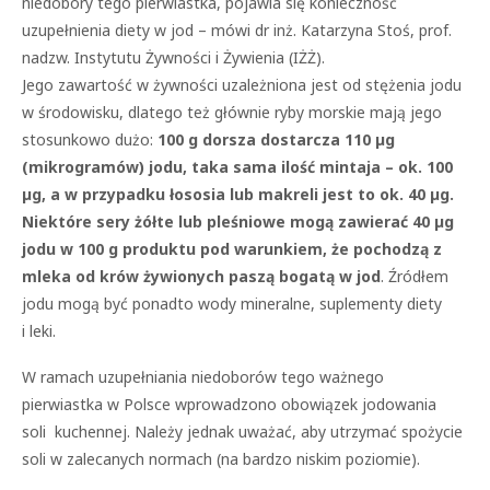
niedobory tego pierwiastka, pojawia się konieczność
uzupełnienia diety w jod – mówi dr inż. Katarzyna Stoś, prof.
nadzw. Instytutu Żywności i Żywienia (IŻŻ).
Jego zawartość w żywności uzależniona jest od stężenia jodu
w środowisku, dlatego też głównie ryby morskie mają jego
stosunkowo dużo:
100 g dorsza dostarcza 110 µg
(mikrogramów) jodu, taka sama ilość mintaja – ok. 100
µg, a w przypadku łososia lub makreli jest to ok. 40 µg.
Niektóre sery żółte lub pleśniowe mogą zawierać 40 µg
jodu w 100 g produktu pod warunkiem, że pochodzą z
mleka od krów żywionych paszą bogatą w jod
. Źródłem
jodu mogą być ponadto wody mineralne, suplementy diety
i leki.
W ramach uzupełniania niedoborów tego ważnego
pierwiastka w Polsce wprowadzono obowiązek jodowania
soli kuchennej. Należy jednak uważać, aby utrzymać spożycie
soli w zalecanych normach (na bardzo niskim poziomie).