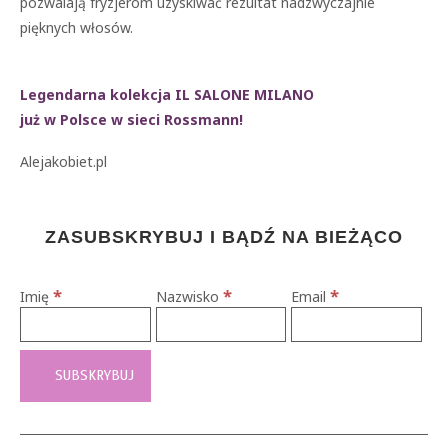
pozwalają fryzjerom uzyskiwać rezultat nadzwyczajnie
pięknych włosów.
Legendarna
kolekcja
IL SALONE MILANO
już w Polsce w sieci Rossmann!
Alejakobiet.pl
ZASUBSKRYBUJ I BĄDŹ NA BIEŻĄCO
*
*
*
Imię
Nazwisko
Email