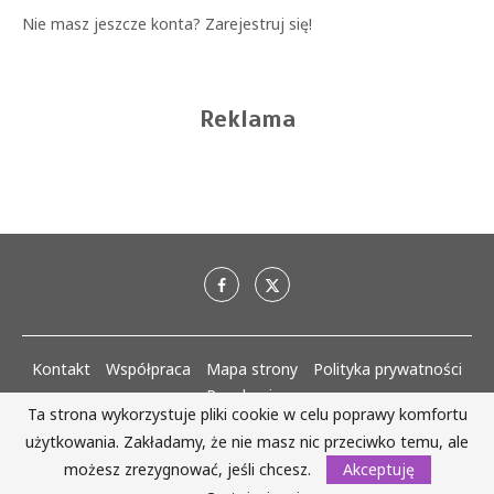
Nie masz jeszcze konta?
Zarejestruj się!
Reklama
Kontakt
Współpraca
Mapa strony
Polityka prywatności
Regulaminy
Ta strona wykorzystuje pliki cookie w celu poprawy komfortu
użytkowania. Zakładamy, że nie masz nic przeciwko temu, ale
AlejaKobiet.pl @2020 - 2023 Wszystkie prawa zastrzeżone. | Realizacja:
www.woh.group
możesz zrezygnować, jeśli chcesz.
Akceptuję