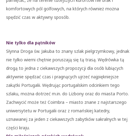
pamiętać, że na terenie tutejszych kurortów nie brak i
komfortowych pól golfowych, na których również można
spędzić czas w aktywny sposób.
Nie tylko dla pątników
Słynna Droga św. Jakuba to znany szlak pielgrzymkowy, jednak
nie tylko wierni chętnie poruszają się tą trasą. Wędrówka tą
drogą to jedna z ciekawszych propozycji dla osób lubiących
aktywnie spędzać czas i pragnących ujrzeć najpiękniejsze
zakątki Portugalii. Wędrując portugalskim odcinkiem tego
szlaku, można dotrzeć m.in. do Lizbony oraz do miasta Porto.
Zachwycić może też Coimbra – miasto znane z najstarszego
uniwersytetu w Portugalii oraz z romańskiej katedry,
uznawanej za jeden z ciekawszych zabytków sakralnych w tej
części kraju.