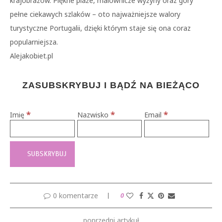
krajobrazów. Piękne plaże, malownicze wyżyny oraz góry
pełne ciekawych szlaków – oto najważniejsze walory
turystyczne Portugalii, dzięki którym staje się ona coraz
popularniejsza.
Alejakobiet.pl
ZASUBSKRYBUJ I BĄDŹ NA BIEŻĄCO
*
*
*
Imię
Nazwisko
Email
0 komentarze
0
poprzedni artykuł