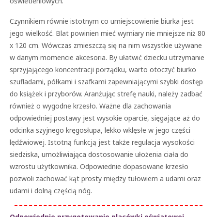
oświetleniowych.
Czynnikiem równie istotnym co umiejscowienie biurka jest
jego wielkość. Blat powinien mieć wymiary nie mniejsze niż 80
x 120 cm. Wówczas zmieszczą się na nim wszystkie używane
w danym momencie akcesoria. By ułatwić dziecku utrzymanie
sprzyjającego koncentracji porządku, warto otoczyć biurko
szufladami, półkami i szafkami zapewniającymi szybki dostęp
do książek i przyborów. Aranżując strefę nauki, należy zadbać
również o wygodne krzesło. Ważne dla zachowania
odpowiedniej postawy jest wysokie oparcie, sięgające aż do
odcinka szyjnego kręgosłupa, lekko wklęsłe w jego części
lędźwiowej. Istotną funkcją jest także regulacja wysokości
siedziska, umożliwiająca dostosowanie ułożenia ciała do
wzrostu użytkownika. Odpowiednie dopasowane krzesło
pozwoli zachować kąt prosty między tułowiem a udami oraz
udami i dolną częścią nóg.
Odpowiednie przygotowanie placówki oświatowej