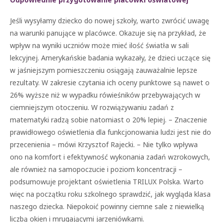
Jeśli wysyłamy dziecko do nowej szkoły, warto zwrócić uwagę
na warunki panujące w placówce. Okazuje się na przykład, że
wpływ na wyniki uczniów może mieć ilość światła w sali
lekcyjnej. Amerykańskie badania wykazały, że dzieci uczące się
w jaśniejszym pomieszczeniu osiągają zauważalnie lepsze
rezultaty. W zakresie czytania ich oceny punktowe są nawet o
26% wyższe niż w wypadku rówieśników przebywających w
ciemniejszym otoczeniu. W rozwiązywaniu zadań z
matematyki radzą sobie natomiast o 20% lepiej. – Znaczenie
prawidłowego oświetlenia dla funkcjonowania ludzi jest nie do
przecenienia – mówi Krzysztof Rajecki. – Nie tylko wpływa
ono na komfort i efektywność wykonania zadań wzrokowych,
ale również na samopoczucie i poziom koncentracji –
podsumowuje projektant oświetlenia TRILUX Polska. Warto
więc na początku roku szkolnego sprawdzić, jak wygląda klasa
naszego dziecka. Niepokoić powinny ciemne sale z niewielką
liczbą okien i mrugającymi jarzeniówkami.