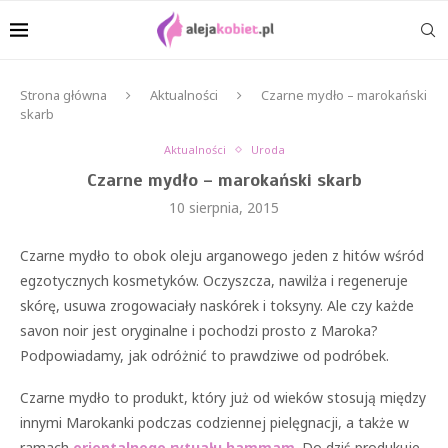
Strona główna
Aktualności
Czarne mydło – marokański
skarb
Aktualności
Uroda
Czarne mydło – marokański skarb
10 sierpnia, 2015
Czarne mydło to obok oleju arganowego jeden z hitów wśród
egzotycznych kosmetyków. Oczyszcza, nawilża i regeneruje
skórę, usuwa zrogowaciały naskórek i toksyny. Ale czy każde
savon noir jest oryginalne i pochodzi prosto z Maroka?
Podpowiadamy, jak odróżnić to prawdziwe od podróbek.
Czarne mydło to produkt, który już od wieków stosują między
innymi Marokanki podczas codziennej pielęgnacji, a także w
ramach
orientalnego rytuału hammam
. Do dziś produkuje