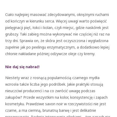
Ciało najlepiej masować zdecydowanymi, okrężnymi ruchami
od kończyn w kierunku serca. Więcej uwagi warto poświęcić
pielęgnacji pięt, łokci i kolan, czyli miejsc, gdzie naskórek jest
grubszy. Taki zabieg można wykonywać nie częściej niż raz na
trzy dni. Sprawia on, że skóra jest oczyszczona i wygładzona
zupełnie jak po peelingu enzymatycznym, a dodatkowo lepiej
chłonie nakładane później odżywcze oleje czy kremy.
Nie daj się nabrać!
Niestety wraz z rosnącą popularnością czarnego mydła
wzrosła także liczba jego podróbek. Jakie praktyki stosują
nieuczciwi producenci i na co zwrócić uwagę podczas
zakupów? Przede wszystkim na kolor, konsystencję i zapach
kosmetyku. Prawdziwe savon noir w rzeczywistości nie jest
czarne, a ma ciemną, brunatną barwę i jest delikatnie
przezroczyste. Pachnie intensywnie oliwkami – ten zapach nie