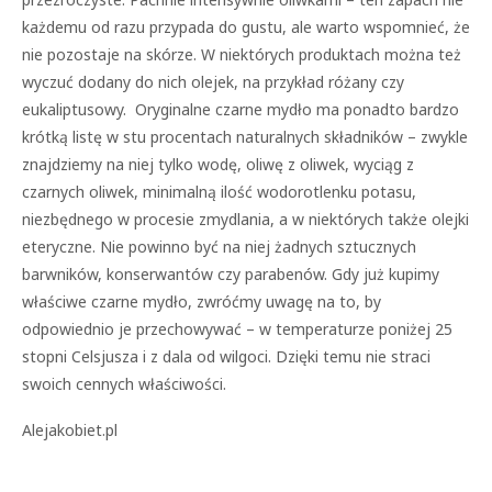
każdemu od razu przypada do gustu, ale warto wspomnieć, że
nie pozostaje na skórze. W niektórych produktach można też
wyczuć dodany do nich olejek, na przykład różany czy
eukaliptusowy. Oryginalne czarne mydło ma ponadto bardzo
krótką listę w stu procentach naturalnych składników – zwykle
znajdziemy na niej tylko wodę, oliwę z oliwek, wyciąg z
czarnych oliwek, minimalną ilość wodorotlenku potasu,
niezbędnego w procesie zmydlania, a w niektórych także olejki
eteryczne. Nie powinno być na niej żadnych sztucznych
barwników, konserwantów czy parabenów. Gdy już kupimy
właściwe czarne mydło, zwróćmy uwagę na to, by
odpowiednio je przechowywać – w temperaturze poniżej 25
stopni Celsjusza i z dala od wilgoci. Dzięki temu nie straci
swoich cennych właściwości.
Alejakobiet.pl