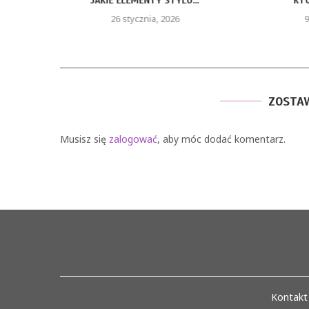
JAKIE ELEMENTY STYLU...
KTÓ
26 stycznia, 2026
9
ZOSTA
Musisz się
zalogować
, aby móc dodać komentarz.
Kontakt