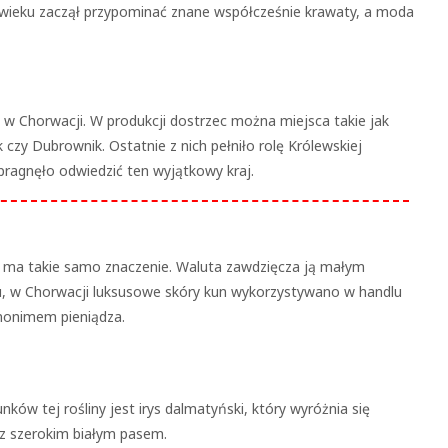
I wieku zaczął przypominać znane współcześnie krawaty, a moda
mi w Chorwacji. W produkcji dostrzec można miejsca takie jak
 czy Dubrownik. Ostatnie z nich pełniło rolę Królewskiej
apragnęło odwiedzić ten wyjątkowy kraj.
im ma takie samo znaczenie. Waluta zawdzięcza ją małym
u, w Chorwacji luksusowe skóry kun wykorzystywano w handlu
ynonimem pieniądza.
ów tej rośliny jest irys dalmatyński, który wyróżnia się
 z szerokim białym pasem.