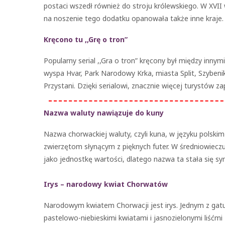
postaci wszedł również do stroju królewskiego. W XVI
na noszenie tego dodatku opanowała także inne kraje.
Kręcono tu ,,Grę o tron”
Popularny serial ,,Gra o tron” kręcony był między inny
wyspa Hvar, Park Narodowy Krka, miasta Split, Szybenik
Przystani. Dzięki serialowi, znacznie więcej turystów z
Nazwa waluty nawiązuje do kuny
Nazwa chorwackiej waluty, czyli kuna, w języku polsk
zwierzętom słynącym z pięknych futer. W średniowiecz
jako jednostkę wartości, dlatego nazwa ta stała się s
Irys – narodowy kwiat Chorwatów
Narodowym kwiatem Chorwacji jest irys. Jednym z gatunk
pastelowo-niebieskimi kwiatami i jasnozielonymi liśćmi