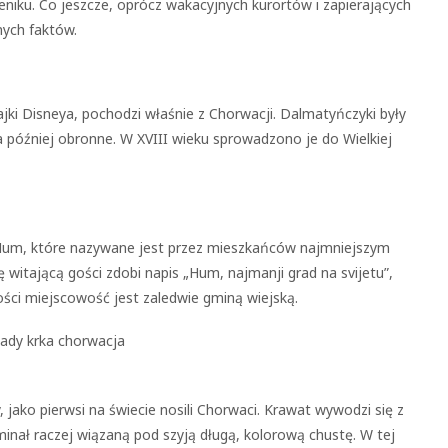
niku. Co jeszcze, oprócz wakacyjnych kurortów i zapierających
nych faktów.
jki Disneya, pochodzi właśnie z Chorwacji. Dalmatyńczyki były
 później obronne. W XVIII wieku sprowadzono je do Wielkiej
o Hum, które nazywane jest przez mieszkańców najmniejszym
witającą gości zdobi napis „Hum, najmanji grad na svijetu”,
ości miejscowość jest zaledwie gminą wiejską.
jako pierwsi na świecie nosili Chorwaci. Krawat wywodzi się z
nał raczej wiązaną pod szyją długą, kolorową chustę. W tej