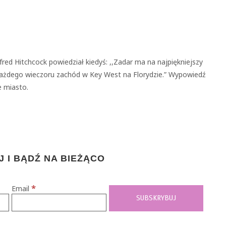
ed Hitchcock powiedział kiedyś: ,,Zadar ma na najpiękniejszy
 każdego wieczoru zachód w Key West na Florydzie.” Wypowiedź
e miasto.
 I BĄDŹ NA BIEŻĄCO
*
Email