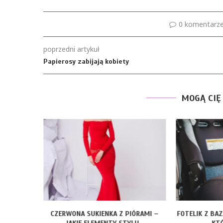
0 komentarz
poprzedni artykuł
Papierosy zabijają kobiety
MOGĄ CIĘ
ROZMIARY
CZERWONA SUKIENKA Z PIÓRAMI –
FOTELIK Z BA