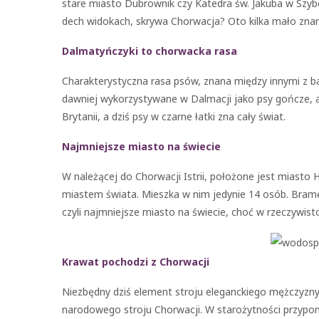
stare miasto Dubrownik czy Katedra św. Jakuba w Szybe
dech widokach, skrywa Chorwacja? Oto kilka mało zna
Dalmatyńczyki to chorwacka rasa
Charakterystyczna rasa psów, znana między innymi z ba
dawniej wykorzystywane w Dalmacji jako psy gończe, a
Brytanii, a dziś psy w czarne łatki zna cały świat.
Najmniejsze miasto na świecie
W należącej do Chorwacji Istrii, położone jest miast
miastem świata. Mieszka w nim jedynie 14 osób. Bramę 
czyli najmniejsze miasto na świecie, choć w rzeczywist
Krawat pochodzi z Chorwacji
Niezbędny dziś element stroju eleganckiego mężczyzny, 
narodowego stroju Chorwacji. W starożytności przypomi