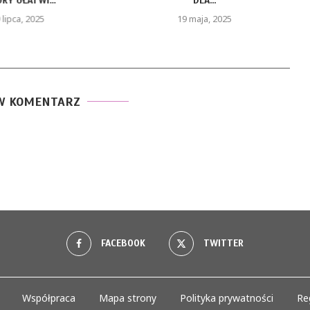
RY UŁATWI...
DLA...
 lipca, 2025
19 maja, 2025
W KOMENTARZ
FACEBOOK
TWITTER
Współpraca
Mapa strony
Polityka prywatności
Re