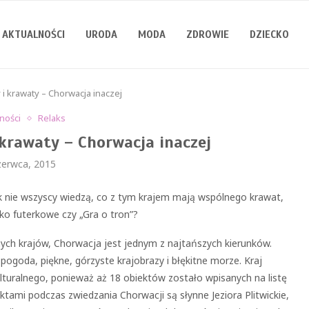
AKTUALNOŚCI
URODA
MODA
ZDROWIE
DZIECKO
 i krawaty – Chorwacja inaczej
ności
Relaks
 krawaty – Chorwacja inaczej
zerwca, 2015
k nie wszyscy wiedzą, co z tym krajem mają wspólnego krawat,
ko futerkowe czy „Gra o tron”?
ch krajów, Chorwacja jest jednym z najtańszych kierunków.
ogoda, piękne, górzyste krajobrazy i błękitne morze. Kraj
ulturalnego, ponieważ aż 18 obiektów zostało wpisanych na listę
mi podczas zwiedzania Chorwacji są słynne Jeziora Plitwickie,