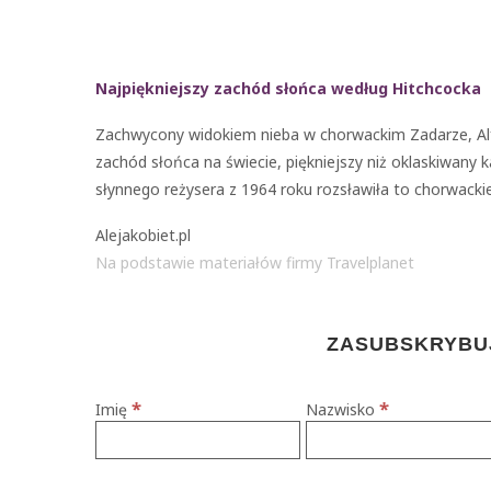
Najpiękniejszy zachód słońca według Hitchcocka
Zachwycony widokiem nieba w chorwackim Zadarze, Alfr
zachód słońca na świecie, piękniejszy niż oklaskiwany
słynnego reżysera z 1964 roku rozsławiła to chorwacki
Alejakobiet.pl
Na podstawie materiałów firmy Travelplanet
ZASUBSKRYBUJ
*
*
Imię
Nazwisko