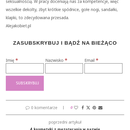
seksualnością. W pracy doceniają nas za kompetencje, więc
wszelkie dekolty, zbyt krótkie spódnice, gołe nogi, sandałki,
klapki, to zdecydowana przesada.
Alejakobiet.pl
ZASUBSKRYBUJ I BĄDŹ NA BIEŻĄCO
*
*
*
Imię
Nazwisko
Email
0 komentarze
0
poprzedni artykuł
4 kosmetyki z mezoterapią w nazwie