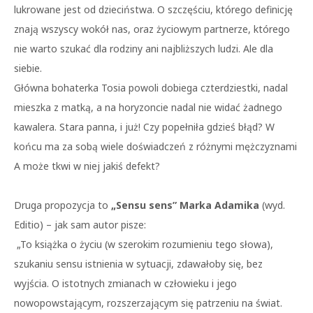
lukrowane jest od dzieciństwa. O szczęściu, którego definicję
znają wszyscy wokół nas, oraz życiowym partnerze, którego
nie warto szukać dla rodziny ani najbliższych ludzi. Ale dla
siebie.
Główna bohaterka Tosia powoli dobiega czterdziestki, nadal
mieszka z matką, a na horyzoncie nadal nie widać żadnego
kawalera. Stara panna, i już! Czy popełniła gdzieś błąd? W
końcu ma za sobą wiele doświadczeń z różnymi mężczyznami
A może tkwi w niej jakiś defekt?
Druga propozycja to
„Sensu sens” Marka Adamika
(wyd.
Editio) – jak sam autor pisze:
„To książka o życiu (w szerokim rozumieniu tego słowa),
szukaniu sensu istnienia w sytuacji, zdawałoby się, bez
wyjścia. O istotnych zmianach w człowieku i jego
nowopowstającym, rozszerzającym się patrzeniu na świat.