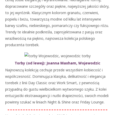
dopracowane szczegóły oraz piękne, najwyższej jakości skóry,
to jej wyróżnik. Klasycznym kolorom granatu, czerwieni,
popielu i beżu, towarzyszą modne od kilku lat intensywne
barwy szafiru, niebieskiego, pomarańczy czy fuksjowego różu.
Trendy te idealnie podkreśla, zaprojektowana z pasją oraz
wrażliwością na piękno, najnowsza kolekcja polskiego
producenta torebek.
Torby (od lewej): Joanna Maxh
am
, Wojewodzic
Najnowszą kolekcję cechuje przede wszystkim kobiecość i
współczesność. Dominująca klasyka, delikatność i elegancja
torebek z linii Day Classic oraz Work Smart, z pewnością
przypadną do gustu wielbicielkom wytwornego szyku. Z kolei
entuzjastki ekstrawagancji i nutki drapieżności, swoich modeli
powinny szukać w liniach Night & Shine oraz Friday Lounge.