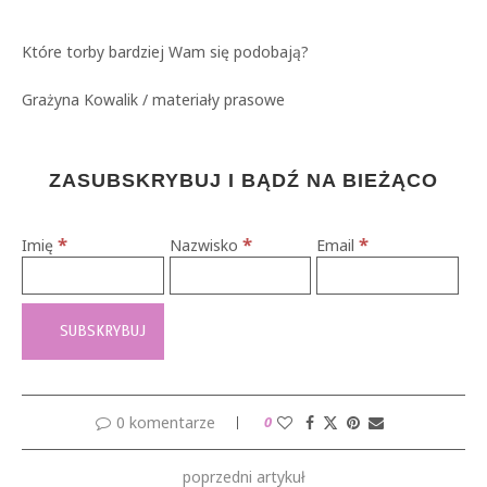
Które torby bardziej Wam się podobają?
Grażyna Kowalik / materiały prasowe
ZASUBSKRYBUJ I BĄDŹ NA BIEŻĄCO
*
*
*
Imię
Nazwisko
Email
0 komentarze
0
poprzedni artykuł