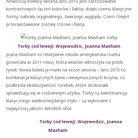
Nowością kolekcji wiosna lato 2015 jest zastosowanie
kontrastowych łączeń kolorów i faktur, dzięki czemu klasyczne
formy, nabrały oryginalnego, świeżego wyglądu. Czerń i błękit
przeciwstawione zostały różowi i fuksji.
Torby (od lewej): Wojewodzic,
Joanna Max
ham
Joana Maxham to relatywnie młoda amerykańska marka
(powstała w 2011 roku), która właśnie wkroczyła na polski
rynek. Nowa kolekcja marki na sezon wiosna – lato 2015 to
kombinacja klasycznych barw i niewymuszonych krojów, co
podkreśla ekskluzywność torebek, które doskonale
sprawdzają się w codziennym użytku. Torby są kwintesencją
klasycznego wielkomiejskiego stylu – są wykonane z
najwyższej jakości włoskich skór.
Torby (od lewej): Wojewodzic,
Joanna
Max
ham