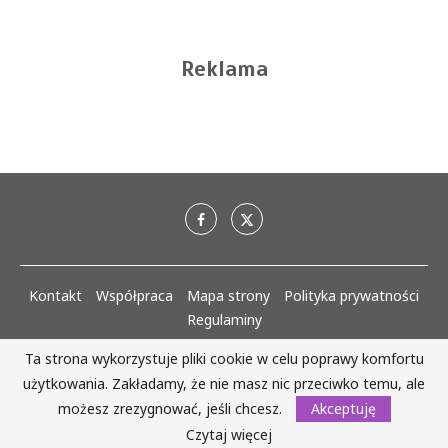
Reklama
Kontakt
Współpraca
Mapa strony
Polityka prywatności
Regulaminy
AlejaKobiet.pl @2020 - 2023 Wszystkie prawa zastrzeżone. | Realizacja:
Ta strona wykorzystuje pliki cookie w celu poprawy komfortu
www.woh.group
użytkowania. Zakładamy, że nie masz nic przeciwko temu, ale
możesz zrezygnować, jeśli chcesz.
Akceptuję
WRÓĆ DO GÓRY
Czytaj więcej