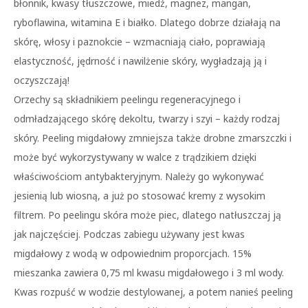
błonnik, kwasy tłuszczowe, miedź, magnez, mangan,
ryboflawina, witamina E i białko. Dlatego dobrze działają na
skórę, włosy i paznokcie – wzmacniają ciało, poprawiają
elastyczność, jędrność i nawilżenie skóry, wygładzają ją i
oczyszczają!
Orzechy są składnikiem peelingu regeneracyjnego i
odmładzającego skórę dekoltu, twarzy i szyi – każdy rodzaj
skóry. Peeling migdałowy zmniejsza także drobne zmarszczki i
może być wykorzystywany w walce z trądzikiem dzięki
właściwościom antybakteryjnym. Należy go wykonywać
jesienią lub wiosną, a już po stosować kremy z wysokim
filtrem. Po peelingu skóra może piec, dlatego natłuszczaj ją
jak najczęściej. Podczas zabiegu używany jest kwas
migdałowy z wodą w odpowiednim proporcjach. 15%
mieszanka zawiera 0,75 ml kwasu migdałowego i 3 ml wody.
Kwas rozpuść w wodzie destylowanej, a potem nanieś peeling