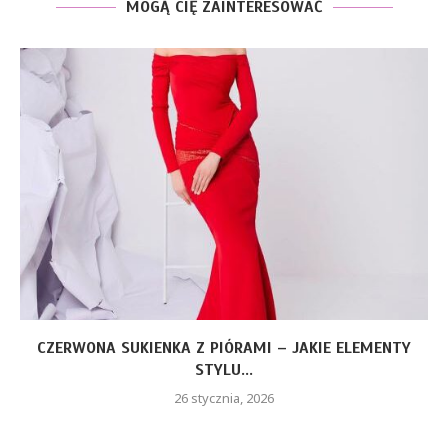
MOGĄ CIĘ ZAINTERESOWAĆ
AMI – JAKIE ELEMENTY
FOTELIK Z BAZĄ O
..
 2026