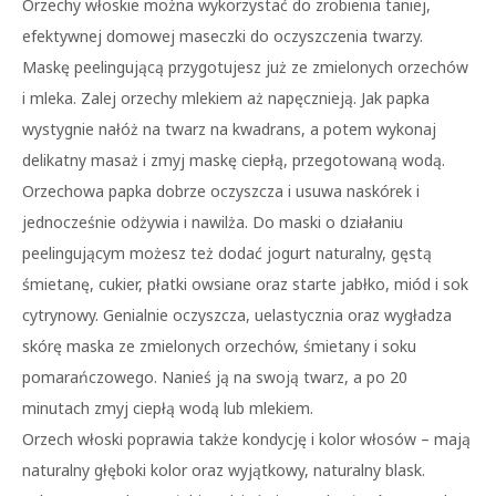
Orzechy włoskie można wykorzystać do zrobienia taniej,
efektywnej domowej maseczki do oczyszczenia twarzy.
Maskę peelingującą przygotujesz już ze zmielonych orzechów
i mleka. Zalej orzechy mlekiem aż napęcznieją. Jak papka
wystygnie nałóż na twarz na kwadrans, a potem wykonaj
delikatny masaż i zmyj maskę ciepłą, przegotowaną wodą.
Orzechowa papka dobrze oczyszcza i usuwa naskórek i
jednocześnie odżywia i nawilża. Do maski o działaniu
peelingującym możesz też dodać jogurt naturalny, gęstą
śmietanę, cukier, płatki owsiane oraz starte jabłko, miód i sok
cytrynowy. Genialnie oczyszcza, uelastycznia oraz wygładza
skórę maska ze zmielonych orzechów, śmietany i soku
pomarańczowego. Nanieś ją na swoją twarz, a po 20
minutach zmyj ciepłą wodą lub mlekiem.
Orzech włoski poprawia także kondycję i kolor włosów – mają
naturalny głęboki kolor oraz wyjątkowy, naturalny blask.