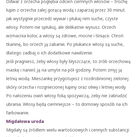
Odwar z orzecha pogłębia odcień ciemnych włosów – trochę
łupin z orzecha zalej gorącą wodą i zaparzaj przez 30 minut.
Jak wystygnie przecedź wywar i płukaj nim suche, czyste
włosy. Potem nie spłukuj, ale delikatnie wysusz. Orzech
wzmacnia kolor, a włosy są zdrowe, mocne i lśniące. Chroń
tkaninę, bo orzech ją zabarwi. Po płukance włosy są suche,
dlatego zadbaj o ich dodatkowe nawilżenie.
Jeśli pragniesz, żeby włosy były błyszczące, to zrób orzechową
maskę i nanieś ją na umyte na pół godziny. Potem zmyj ją
letnią wodą. Mieszankę przygotujesz z rozdrobnionej zielonej
skóry orzecha i rozgniecionej łupiny oraz oliwy i letniej wody.
Po nałożeniu owiń włosy folią spożywczą, żeby nie zabrudzić
ubrania. Włosy będą ciemniejsze – to domowy sposób na ich
farbowanie.
Migdałowa uroda
Migdały są źródłem wielu wartościowych i cennych substancji: