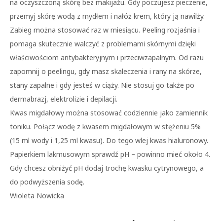
na oczyszczoną skórę bez makijażu. Gdy poczujesz pieczenie,
przemyj skórę wodą z mydłem i nałóż krem, który ją nawilży.
Zabieg można stosować raz w miesiącu. Peeling rozjaśnia i
pomaga skutecznie walczyć z problemami skórnymi dzięki
właściwościom antybakteryjnym i przeciwzapalnym. Od razu
zapomnij o peelingu, gdy masz skaleczenia i rany na skórze,
stany zapalne i gdy jesteś w ciąży. Nie stosuj go także po
dermabrazj, elektrolizie i depilacji.
Kwas migdałowy można stosować codziennie jako zamiennik
toniku. Połącz wodę z kwasem migdałowym w stężeniu 5%
(15 ml wody i 1,25 ml kwasu). Do tego wlej kwas hialuronowy.
Papierkiem lakmusowym sprawdź pH – powinno mieć około 4.
Gdy chcesz obniżyć pH dodaj trochę kwasku cytrynowego, a
do podwyższenia sodę.
Wioleta Nowicka