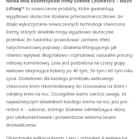
Nowa linia kosmetyków firmy Eveline Cosmetics – Mezo
Lifting™
to nowoczesne produkty, które gwarantują
wyjątkowo skuteczne działanie przeciwzmarszczkowe, bo
dzięki wykorzystaniu nowoczesnych technologii stworzono
kremy, których składniki mogą wyjątkowo skutecznie
przenikać do naskórka i powodować zarówno efekt
natychmiastowej poprawy i działania liftingującego jak
również wpływać długofalowo i stymulować naturalne procesy
odnowy komórkowej. Linia jest podzielona na cztery grupy
wiekowe obejmujące kobiety po 40-tym, 50-tym i 60-tym roku
życia. Dodatkowo dla każdego przedziału wiekowego
stworzono krem rekomendowany do stosowania na dzień i
odrębny krem na noc. Szczególnie warto zwrócić uwagę, że
najważniejszym składnikiem każdego kremu na noc jest pro-
retinol A – substrat, którego działanie odmładzające skórę
jest udokumentowane i potwierdzone wieloma latami
doświadczenia.
Długotrwała aplikacja kremu z pro – retinolem A wpływa na