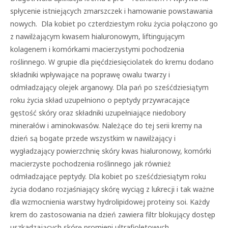
spłycenie istniejących zmarszczek i hamowanie powstawania
nowych. Dla kobiet po czterdziestym roku życia połączono go
z nawilżającym kwasem hialuronowym, liftingującym
kolagenem i komórkami macierzystymi pochodzenia
roślinnego. W grupie dla pięćdziesięciolatek do kremu dodano
składniki wpływające na poprawę owalu twarzy i
odmładzający olejek arganowy. Dla pań po sześćdziesiątym
roku życia skład uzupełniono o peptydy przywracające
gęstość skóry oraz składniki uzupełniające niedobory
minerałów i aminokwasów. Należące do tej serii kremy na
dzień są bogate przede wszystkim w nawilżający i
wygładzający powierzchnię skóry kwas hialuronowy, komórki
macierzyste pochodzenia roślinnego jak również
odmładzające peptydy. Dla kobiet po sześćdziesiątym roku
życia dodano rozjaśniający skórę wyciąg z lukrecji i tak ważne
dla wzmocnienia warstwy hydrolipidowej proteiny soi. Każdy
krem do zastosowania na dzień zawiera filtr blokujący dostęp
uszkadzających skórę promieni ultrafioletowych.