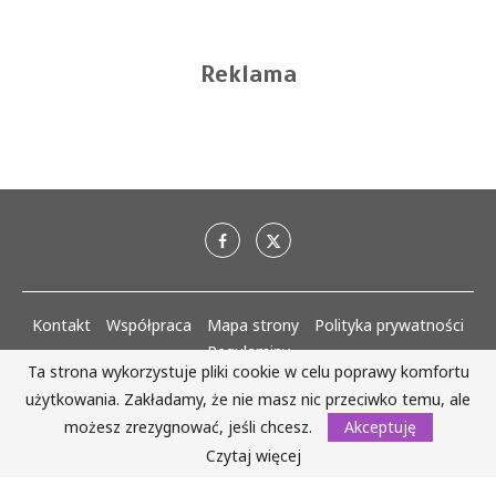
Reklama
Kontakt
Współpraca
Mapa strony
Polityka prywatności
Regulaminy
Ta strona wykorzystuje pliki cookie w celu poprawy komfortu
użytkowania. Zakładamy, że nie masz nic przeciwko temu, ale
AlejaKobiet.pl @2020 - 2023 Wszystkie prawa zastrzeżone. | Realizacja:
www.woh.group
możesz zrezygnować, jeśli chcesz.
Akceptuję
Czytaj więcej
WRÓĆ DO GÓRY