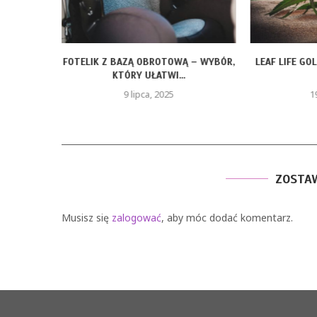
ÓRAMI –
FOTELIK Z BAZĄ OBROTOWĄ – WYBÓR,
LEAF LIFE GO
U...
KTÓRY UŁATWI...
9 lipca, 2025
1
ZOSTA
Musisz się
zalogować
, aby móc dodać komentarz.