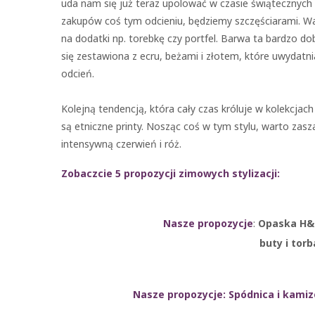
uda nam się już teraz upolować w czasie świątecznych
zakupów coś tym odcieniu, będziemy szczęściarami. W
na dodatki np. torebkę czy portfel. Barwa ta bardzo do
się zestawiona z ecru, beżami i złotem, które uwydatn
odcień.
Kolejną tendencją, która cały czas króluje w kolekcjach
są etniczne printy. Nosząc coś w tym stylu, warto zasz
intensywną czerwień i róż.
Zobaczcie 5 propozycji zimowych stylizacji:
Nasze propozycje
:
Opaska H&M
buty i torb
Nasze propozycje
:
Spódnica i kamiz