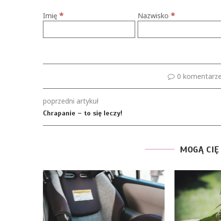
*
*
Imię
Nazwisko
0 komentarz
poprzedni artykuł
Chrapanie – to się leczy!
MOGĄ CIĘ