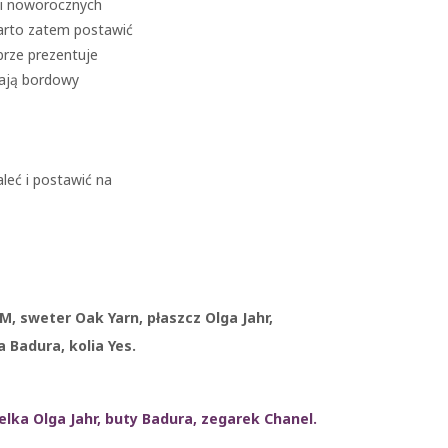
 i noworocznych
arto zatem postawić
brze prezentuje
iają bordowy
aleć i postawić na
, sweter Oak Yarn, płaszcz Olga Jahr,
a Badura, kolia Yes.
elka Olga Jahr, buty Badura, zegarek Chanel.