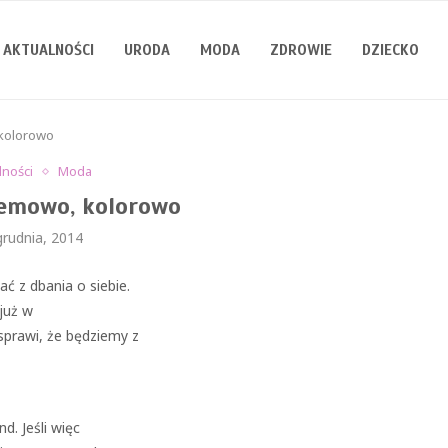
AKTUALNOŚCI
URODA
MODA
ZDROWIE
DZIECKO
kolorowo
lności
Moda
emowo, kolorowo
grudnia, 2014
ć z dbania o siebie.
już w
prawi, że będziemy z
d. Jeśli więc