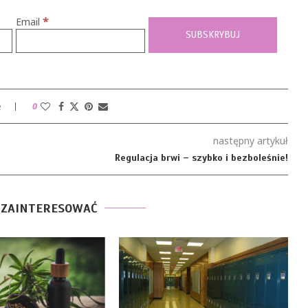
*
Email
e
0
następny artykuł
Regulacja brwi – szybko i bezboleśnie!
 ZAINTERESOWAĆ