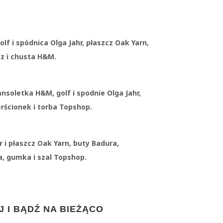
lf i spódnica Olga Jahr, płaszcz Oak Yarn,
z i chusta H&M.
nsoletka H&M, golf i spodnie Olga Jahr,
erścionek i torba Topshop.
 i płaszcz Oak Yarn, buty Badura,
, gumka i szal Topshop.
 I BĄDŹ NA BIEŻĄCO