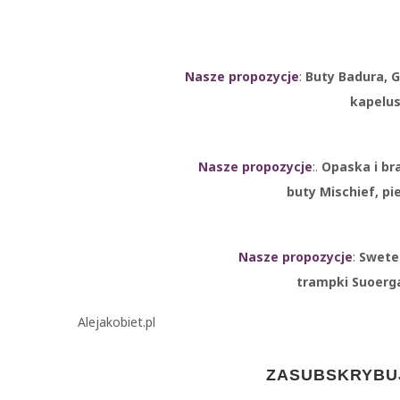
Nasze propozycje
:
Buty Badura, Go
kapelus
Nasze propozycje
:.
Opaska i bra
buty Mischief, pi
Nasze propozycje
:
Sweter
trampki Suoerga
Alejakobiet.pl
ZASUBSKRYBUJ