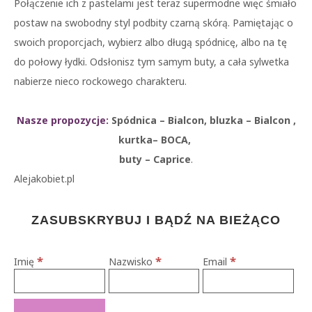
Połączenie ich z pastelami jest teraz supermodne więc śmiało
postaw na swobodny styl podbity czarną skórą. Pamiętając o
swoich proporcjach, wybierz albo długą spódnicę, albo na tę
do połowy łydki. Odsłonisz tym samym buty, a cała sylwetka
nabierze nieco rockowego charakteru.
Nasze propozycje:
Spódnica – Bialcon, bluzka – Bialcon ,
kurtka– BOCA,
buty – Caprice
.
Alejakobiet.pl
ZASUBSKRYBUJ I BĄDŹ NA BIEŻĄCO
*
*
*
Imię
Nazwisko
Email