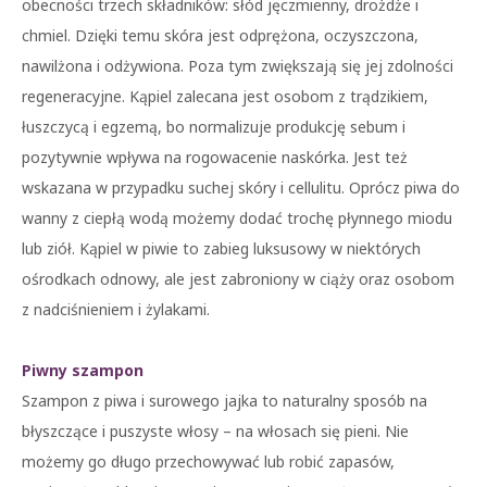
obecności trzech składników: słód jęczmienny, drożdże i
chmiel. Dzięki temu skóra jest odprężona, oczyszczona,
nawilżona i odżywiona. Poza tym zwiększają się jej zdolności
regeneracyjne. Kąpiel zalecana jest osobom z trądzikiem,
łuszczycą i egzemą, bo normalizuje produkcję sebum i
pozytywnie wpływa na rogowacenie naskórka. Jest też
wskazana w przypadku suchej skóry i cellulitu. Oprócz piwa do
wanny z ciepłą wodą możemy dodać trochę płynnego miodu
lub ziół. Kąpiel w piwie to zabieg luksusowy w niektórych
ośrodkach odnowy, ale jest zabroniony w ciąży oraz osobom
z nadciśnieniem i żylakami.
Piwny szampon
Szampon z piwa i surowego jajka to naturalny sposób na
błyszczące i puszyste włosy – na włosach się pieni. Nie
możemy go długo przechowywać lub robić zapasów,