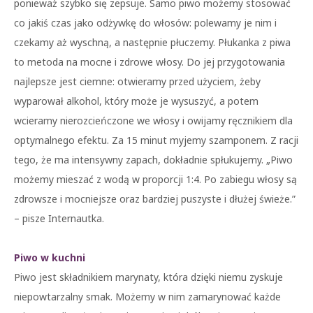
ponieważ szybko się zepsuje. Samo piwo możemy stosować
co jakiś czas jako odżywkę do włosów: polewamy je nim i
czekamy aż wyschną, a następnie płuczemy. Płukanka z piwa
to metoda na mocne i zdrowe włosy. Do jej przygotowania
najlepsze jest ciemne: otwieramy przed użyciem, żeby
wyparował alkohol, który może je wysuszyć, a potem
wcieramy nierozcieńczone we włosy i owijamy ręcznikiem dla
optymalnego efektu. Za 15 minut myjemy szamponem. Z racji
tego, że ma intensywny zapach, dokładnie spłukujemy. „Piwo
możemy mieszać z wodą w proporcji 1:4. Po zabiegu włosy są
zdrowsze i mocniejsze oraz bardziej puszyste i dłużej świeże.”
– pisze Internautka.
Piwo w kuchni
Piwo jest składnikiem marynaty, która dzięki niemu zyskuje
niepowtarzalny smak. Możemy w nim zamarynować każde