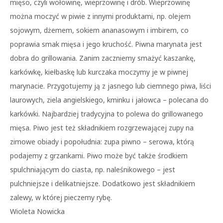
mięso, czyli wołowinę, wieprzowinę i drób. Wieprzowinę
można moczyć w piwie z innymi produktami, np. olejem
sojowym, dżemem, sokiem ananasowym i imbirem, co
poprawia smak mięsa i jego kruchość. Piwna marynata jest
dobra do grillowania. Zanim zaczniemy smażyć kaszankę,
karkówkę, kiełbaskę lub kurczaka moczymy je w piwnej
marynacie. Przygotujemy ją z jasnego lub ciemnego piwa, liści
laurowych, ziela angielskiego, kminku i jałowca – polecana do
karkówki. Najbardziej tradycyjna to polewa do grillowanego
mięsa. Piwo jest też składnikiem rozgrzewającej zupy na
zimowe obiady i popołudnia: zupa piwno – serowa, którą
podajemy z grzankami. Piwo może być także środkiem
spulchniającym do ciasta, np. naleśnikowego – jest
pulchniejsze i delikatniejsze. Dodatkowo jest składnikiem
zalewy, w której pieczemy rybę.
Wioleta Nowicka