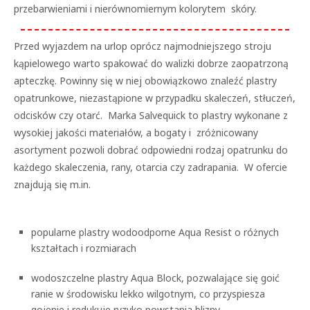
przebarwieniami i nierównomiernym kolorytem skóry.
Przed wyjazdem na urlop oprócz najmodniejszego stroju
kąpielowego warto spakować do walizki dobrze zaopatrzoną
apteczkę. Powinny się w niej obowiązkowo znaleźć plastry
opatrunkowe, niezastąpione w przypadku skaleczeń, stłuczeń,
odcisków czy otarć. Marka Salvequick to plastry wykonane z
wysokiej jakości materiałów, a bogaty i zróżnicowany
asortyment pozwoli dobrać odpowiedni rodzaj opatrunku do
każdego skaleczenia, rany, otarcia czy zadrapania. W ofercie
znajdują się m.in.
popularne plastry wodoodporne Aqua Resist o różnych
kształtach i rozmiarach
wodoszczelne plastry Aqua Block, pozwalające się goić
ranie w środowisku lekko wilgotnym, co przyspiesza
gojenie i redukuje ryzyko powstania blizny