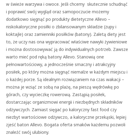
w świeże warzywa i owoce. Jeśli chcemy skutecznie schudnąć
i poprawić swój wygląd oraz samopoczucie możemy
dodatkowo sięgnąć po produkty dietetyczne Allevo –
niskokaloryczne posiłki o zbilansowanym składzie (zupy i
koktajle) oraz zamienniki posiłków (batony). Zaletą diety jest
to, że uczy nas ona wypracować właściwe nawyki żywieniowe
i można dostosowywać ją do indywidualnych potrzeb. Zawsze
warto mieć pod ręką batony Allevo. Stanowią one
pełnowartościowy, a jednocześnie smaczny i atrakcyjny
posiłek, po który można sięgnąć niemalże w każdym miejscu i
o każdej porze. Są idealnym rozwiązaniem na czas wakacji –
można je wziąć ze sobą na plażę, na pieszą wędrówkę po
górach, czy wycieczkę rowerową. Zastąpią posiłek,
dostarczając organizmowi energii i niezbędnych składników
odżywczych. Zamiast sięgać po kaloryczny fast food czy
niezbyt wartościowe odżywczo, a kaloryczne przekąski, lepiej
zjeść baton Allevo. Bogata oferta smaków każdemu pozwoli
znaleźć swój ulubiony.