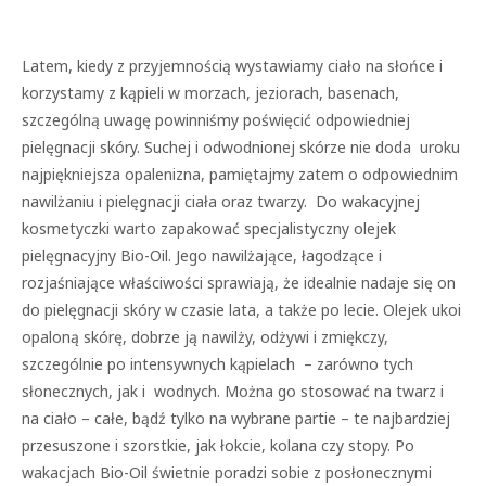
Latem, kiedy z przyjemnością wystawiamy ciało na słońce i
korzystamy z kąpieli w morzach, jeziorach, basenach,
szczególną uwagę powinniśmy poświęcić odpowiedniej
pielęgnacji skóry. Suchej i odwodnionej skórze nie doda uroku
najpiękniejsza opalenizna, pamiętajmy zatem o odpowiednim
nawilżaniu i pielęgnacji ciała oraz twarzy. Do wakacyjnej
kosmetyczki warto zapakować specjalistyczny olejek
pielęgnacyjny Bio-Oil. Jego nawilżające, łagodzące i
rozjaśniające właściwości sprawiają, że idealnie nadaje się on
do pielęgnacji skóry w czasie lata, a także po lecie. Olejek ukoi
opaloną skórę, dobrze ją nawilży, odżywi i zmiękczy,
szczególnie po intensywnych kąpielach – zarówno tych
słonecznych, jak i wodnych. Można go stosować na twarz i
na ciało – całe, bądź tylko na wybrane partie – te najbardziej
przesuszone i szorstkie, jak łokcie, kolana czy stopy. Po
wakacjach Bio-Oil świetnie poradzi sobie z posłonecznymi