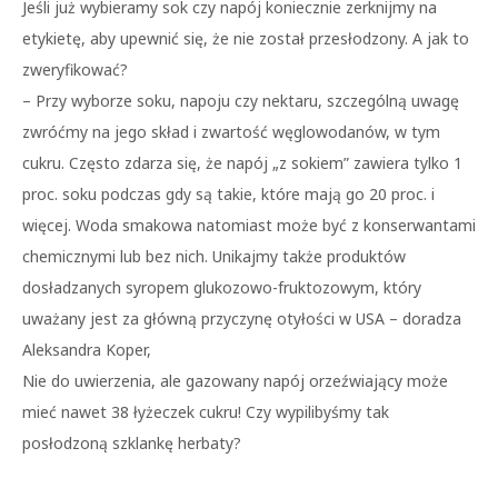
Jeśli już wybieramy sok czy napój koniecznie zerknijmy na
etykietę, aby upewnić się, że nie został przesłodzony. A jak to
zweryfikować?
– Przy wyborze soku, napoju czy nektaru, szczególną uwagę
zwróćmy na jego skład i zwartość węglowodanów, w tym
cukru. Często zdarza się, że napój „z sokiem” zawiera tylko 1
proc. soku podczas gdy są takie, które mają go 20 proc. i
więcej. Woda smakowa natomiast może być z konserwantami
chemicznymi lub bez nich. Unikajmy także produktów
dosładzanych syropem glukozowo-fruktozowym, który
uważany jest za główną przyczynę otyłości w USA – doradza
Aleksandra Koper,
Nie do uwierzenia, ale gazowany napój orzeźwiający może
mieć nawet 38 łyżeczek cukru! Czy wypilibyśmy tak
posłodzoną szklankę herbaty?