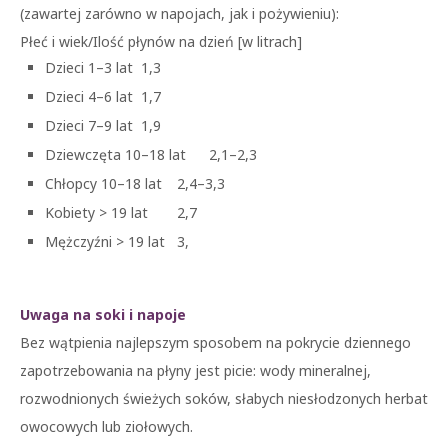
(zawartej zarówno w napojach, jak i pożywieniu):
Płeć i wiek/Ilość płynów na dzień [w litrach]
Dzieci 1–3 lat
1,3
Dzieci 4–6 lat
1,7
Dzieci 7–9 lat
1,9
Dziewczęta 10–18 lat
2,1–2,3
Chłopcy 10–18 lat
2,4–3,3
Kobiety > 19 lat
2,7
Mężczyźni > 19 lat
3,
Uwaga na soki i napoje
Bez wątpienia najlepszym sposobem na pokrycie dziennego
zapotrzebowania na płyny jest picie: wody mineralnej,
rozwodnionych świeżych soków, słabych niesłodzonych herbat
owocowych lub ziołowych.