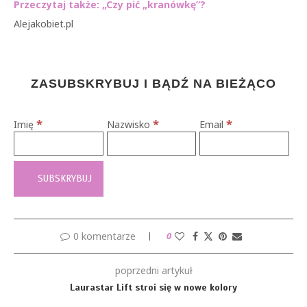
Przeczytaj także: „Czy pić „kranówkę”?
Alejakobiet.pl
ZASUBSKRYBUJ I BĄDŹ NA BIEŻĄCO
*
*
*
Imię
Nazwisko
Email
0 komentarze
0
poprzedni artykuł
Laurastar Lift stroi się w nowe kolory