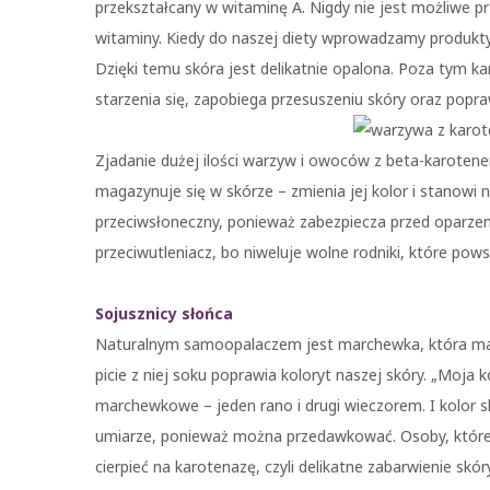
przekształcany w witaminę A. Nigdy nie jest możliwe 
witaminy. Kiedy do naszej diety wprowadzamy produkty
Dzięki temu skóra jest delikatnie opalona. Poza tym ka
starzenia się, zapobiega przesuszeniu skóry oraz popraw
Zjadanie dużej ilości warzyw i owoców z beta-karoten
magazynuje się w skórze – zmienia jej kolor i stanowi 
przeciwsłoneczny, ponieważ zabezpiecza przed oparz
przeciwutleniacz, bo niweluje wolne rodniki, które pows
Sojusznicy słońca
Naturalnym samoopalaczem jest marchewka, która ma n
picie z niej soku poprawia koloryt naszej skóry. „Moja 
marchewkowe – jeden rano i drugi wieczorem. I kolor s
umiarze, ponieważ można przedawkować. Osoby, któr
cierpieć na karotenazę, czyli delikatne zabarwienie sk