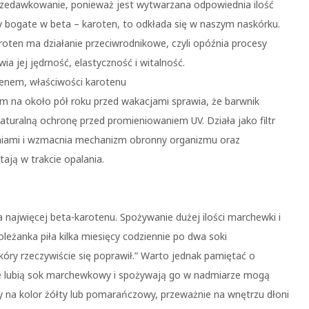
przedawkowanie, ponieważ jest wytwarzana odpowiednia ilość
 bogate w beta – karoten, to odkłada się w naszym naskórku.
roten ma działanie przeciwrodnikowe, czyli opóźnia procesy
ia jej jędrność, elastyczność i witalność.
em na około pół roku przed wakacjami sprawia, że barwnik
naturalną ochronę przed promieniowaniem UV. Działa jako filtr
eniami i wzmacnia mechanizm obronny organizmu oraz
tają w trakcie opalania.
ajwięcej beta-karotenu. Spożywanie dużej ilości marchewki i
koleżanka piła kilka miesięcy codziennie po dwa soki
kóry rzeczywiście się poprawił.” Warto jednak pamiętać o
e lubią sok marchewkowy i spożywają go w nadmiarze mogą
óry na kolor żółty lub pomarańczowy, przeważnie na wnętrzu dłoni