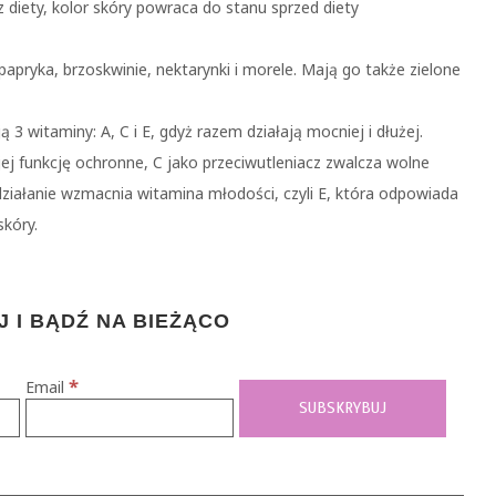
 diety, kolor skóry powraca do stanu sprzed diety
pryka, brzoskwinie, nektarynki i morele. Mają go także zielone
3 witaminy: A, C i E, gdyż razem działają mocniej i dłużej.
jej funkcję ochronne, C jako przeciwutleniacz zwalcza wolne
działanie wzmacnia witamina młodości, czyli E, która odpowiada
skóry.
 I BĄDŹ NA BIEŻĄCO
*
Email