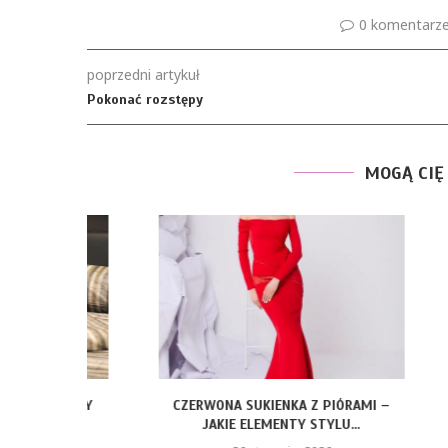
0 komentarz
poprzedni artykuł
Pokonać rozstępy
MOGĄ CIĘ
ROZMIARY
CZERWONA SUKIENKA Z PIÓRAMI –
FOTELIK Z BA
JAKIE ELEMENTY STYLU...
KTÓ