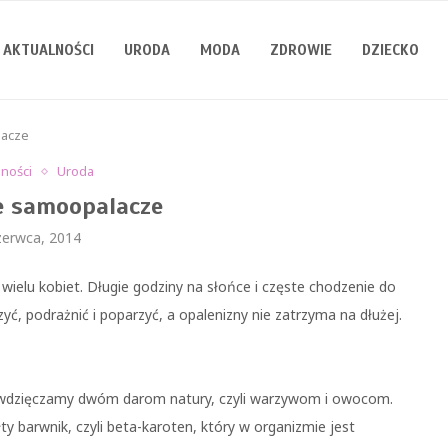
AKTUALNOŚCI
URODA
MODA
ZDROWIE
DZIECKO
lacze
lności
Uroda
e samoopalacze
zerwca, 2014
e wielu kobiet. Długie godziny na słońce i częste chodzenie do
ć, podrażnić i poparzyć, a opalenizny nie zatrzyma na dłużej.
 zawdzięczamy dwóm darom natury, czyli warzywom i owocom.
barwnik, czyli beta-karoten, który w organizmie jest