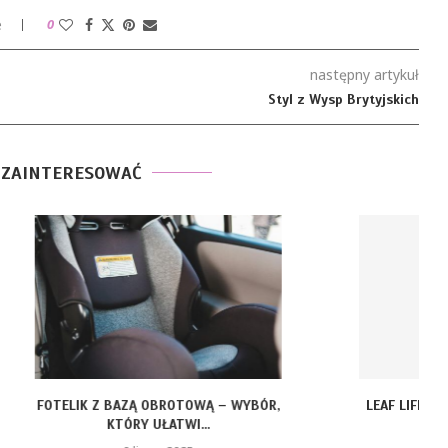
e
0
następny artykuł
Styl z Wysp Brytyjskich
 ZAINTERESOWAĆ
ZĄ OBROTOWĄ – WYBÓR,
LEAF LIFE GOLD – ZŁOTY OLEJEK CBD
RY UŁATWI...
DLA...