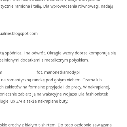
tycznie ramiona i talię. Dla wprowadzenia równowagi, nadają
dualniie.blogspot.com
itą spódnicą, i na odwrót. Okrągłe wzory dobrze komponują się
pełnionymi dodatkami z metalicznym połyskiem.
om
fot. marionetkamody.pl
ię na romantyczną randkę pod gołym niebem. Czarna lub
ch żakietów na formalne przyjęcia i do pracy. W nakrapianej,
koniecznie zabierz ją na wakacyjne wojaże! Dla fashionistek
gie lub 3/4 a także nakrapiane buty.
kie grochy z białym t-shirtem. Do tego ozdobnie zawiązana