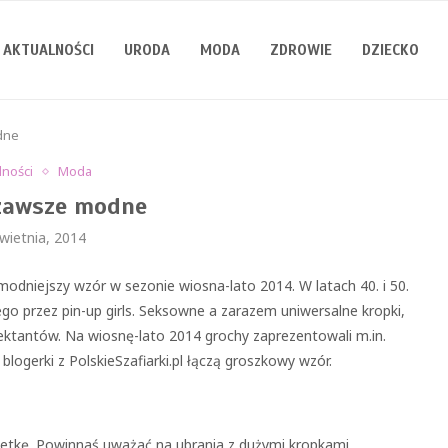
AKTUALNOŚCI
URODA
MODA
ZDROWIE
DZIECKO
dne
lności
Moda
zawsze modne
wietnia, 2014
jmodniejszy wzór w sezonie wiosna-lato 2014. W latach 40. i 50.
go przez pin-up girls. Seksowne a zarazem uniwersalne kropki,
jektantów. Na wiosnę-lato 2014 grochy zaprezentowali m.in.
ogerki z PolskieSzafiarki.pl łączą groszkowy wzór.
wetkę. Powinnaś uważać na ubrania z dużymi kropkami,