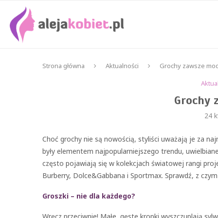
Strona główna
Aktualności
Grochy zawsze mo
Aktua
Grochy 
24 k
Choć grochy nie są nowością, styliści uważają je za na
były elementem najpopularniejszego trendu, uwielbiane
często pojawiają się w kolekcjach światowej rangi pro
Burberry, Dolce&Gabbana i Sportmax. Sprawdź, z czym bl
Groszki – nie dla każdego?
Wręcz przeciwnie! Małe, gęste kropki wyszczuplają syl