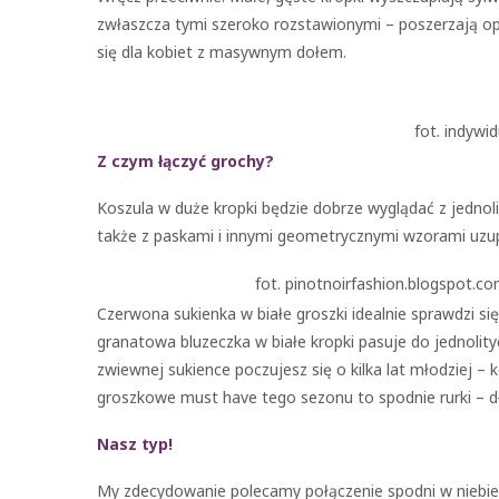
zwłaszcza tymi szeroko rozstawionymi – poszerzają op
się dla kobiet z masywnym dołem.
fot. indywi
Z czym łączyć grochy?
Koszula w duże kropki będzie dobrze wyglądać z jednol
także z paskami i innymi geometrycznymi wzorami uzu
fot. pinotnoirfashion.blogspot.c
Czerwona sukienka w białe groszki idealnie sprawdzi s
granatowa bluzeczka w białe kropki pasuje do jednolity
zwiewnej sukience poczujesz się o kilka lat młodziej – 
groszkowe must have tego sezonu to spodnie rurki – dłu
Nasz typ!
My zdecydowanie polecamy połączenie spodni w niebies