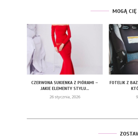
MOGĄ CIĘ
ROZMIARY
CZERWONA SUKIENKA Z PIÓRAMI –
FOTELIK Z BA
JAKIE ELEMENTY STYLU...
KTÓ
26 stycznia, 2026
9
ZOSTA