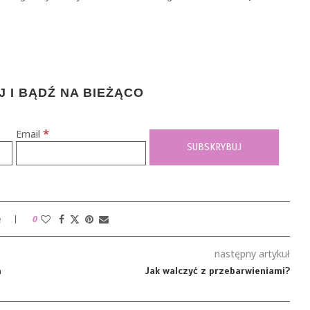
 I BĄDŹ NA BIEŻĄCO
*
Email
e
0
następny artykuł
a
Jak walczyć z przebarwieniami?