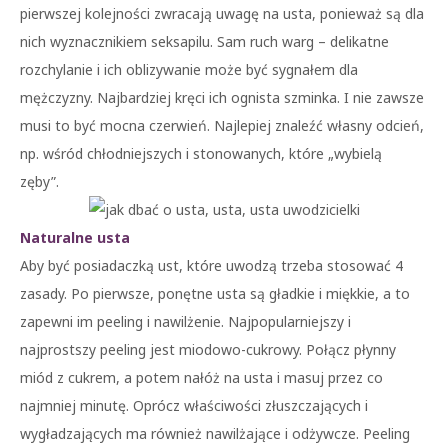
pierwszej kolejności zwracają uwagę na usta, ponieważ są dla
nich wyznacznikiem seksapilu. Sam ruch warg – delikatne
rozchylanie i ich oblizywanie może być sygnałem dla
mężczyzny. Najbardziej kręci ich ognista szminka. I nie zawsze
musi to być mocna czerwień. Najlepiej znaleźć własny odcień,
np. wśród chłodniejszych i stonowanych, które „wybielą
zęby”.
Naturalne usta
Aby być posiadaczką ust, które uwodzą trzeba stosować 4
zasady. Po pierwsze, ponętne usta są gładkie i miękkie, a to
zapewni im peeling i nawilżenie. Najpopularniejszy i
najprostszy peeling jest miodowo-cukrowy. Połącz płynny
miód z cukrem, a potem nałóż na usta i masuj przez co
najmniej minutę. Oprócz właściwości złuszczających i
wygładzających ma również nawilżające i odżywcze. Peeling