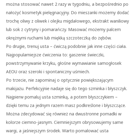
można stosować nawet 2 razy w tygodniu, a bezpośrednio po
nałożyć kosmetyk pielęgnacyjny. Do mieszanki możemy dodać
trochę oliwy z oliwek i olejku migdałowego, ekstrakt waniliowy
lub sok z cytryny i pomarańczy. Masować możemy palcem
okrężnymi ruchami lub miękką szczoteczką do zębów.
Po drugie, trenuj usta – ćwiczą podobnie jak inne części ciała.
Najpopularniejsze ćwiczenia to: gaszenie świeczki,
powstrzymywanie krzyku, głośne wymawianie samogłosek
AEOU oraz szeroki i spontaniczny uśmiech.
Po trzecie, nie zapominaj o optycznie powiększającym
makijażu. Perfekcyjnie nadaje się do tego szminka i błyszczyk.
Najpierw pomaluj usta szminką, a potem błyszczykiem –
dzięki temu za jednym razem masz podkreślone i błyszczące.
Można zdecydować się również na dwustronne pomadki w
kolorze ciemno-jasnym. Ciemniejszym obrysowujemy same
wargi, a jaśniejszym środek. Warto pomalować usta