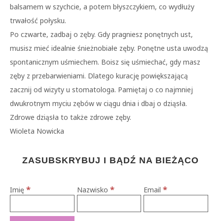
balsamem w szychcie, a potem błyszczykiem, co wydłuży
trwałość połysku.
Po czwarte, zadbaj o zęby. Gdy pragniesz ponętnych ust,
musisz mieć idealnie śnieżnobiałe zęby. Ponętne usta uwodzą
spontanicznym uśmiechem. Boisz się uśmiechać, gdy masz
zęby z przebarwieniami. Dlatego kurację powiększającą
zacznij od wizyty u stomatologa. Pamiętaj o co najmniej
dwukrotnym myciu zębów w ciągu dnia i dbaj o dziąsła.
Zdrowe dziąsła to także zdrowe zęby.
Wioleta Nowicka
ZASUBSKRYBUJ I BĄDŹ NA BIEŻĄCO
*
*
*
Imię
Nazwisko
Email