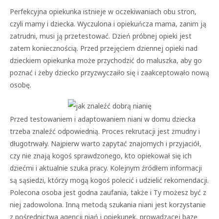
Perfekcyjna opiekunka istnieje w oczekiwaniach obu stron,
czyli mamy i dziecka. Wyczulona i opiekuńcza mama, zanim ją
zatrudni, musi ją przetestować. Dzień próbnej opieki jest
zatem koniecznością. Przed przejęciem dziennej opieki nad
dzieckiem opiekunka może przychodzić do maluszka, aby go
poznać i żeby dziecko przyzwyczaiło się i zaakceptowało nową
osobę.
Przed testowaniem i adaptowaniem niani w domu dziecka
trzeba znaleźć odpowiednią. Proces rekrutacji jest żmudny i
długotrwały. Najpierw warto zapytać znajomych i przyjaciół,
czy nie znają kogoś sprawdzonego, kto opiekował się ich
dziećmi i aktualnie szuka pracy. Kolejnym źródłem informacji
są sąsiedzi, którzy mogą kogoś polecić i udzielić rekomendacji.
Polecona osoba jest godna zaufania, także i Ty możesz być z
niej zadowolona. Inną metodą szukania niani jest korzystanie
z pośrednictwa agencji niań i opiekunek, prowadzącej bazę