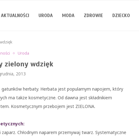
AKTUALNOŚCI
URODA
MODA
ZDROWIE
DZIECKO
 wdzięk
lności
Uroda
y zielony wdzięk
grudnia, 2013
wo gatunków herbaty. Herbata jest popularnym napojem, który
wych ma także kosmetyczne. Od dawna jest składnikiem
lulitem. Kosmetycznym przebojem jest ZIELONA.
metycznych:
iem i zaparz. Chłodnym naparem przemywaj twarz. Systematyczne