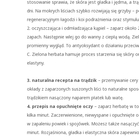
stosowanie sprawia, że skóra jest gładka i jędrna, a 
dni. Na mokrych liściach szybko rozwijają się grzyby –
regeneracyjnym łagodzi i koi podrażnienia oraz stymulu
2. oczyszczająca i odmładzająca kąpiel – zaparz około 2
zapach. Następnie wlej go do wanny z ciepłą wodą. Ziel
promienny wygląd. To antyoksydant o działaniu przeciw
C. Zielona herbata hamuje proces starzenia się skóry o
elastyny.
3. naturalna recepta na trądzik
– przemywanie cery
okłady z zaparzonych suszonych liści to naturalne spo
trądzikiem nasączony naparem płatek lub watę.
4. przepis na opuchnięte oczy
– zaparz herbatę w tor
kilka minut. Zaczerwienione, niewyspane i opuchnięte 
w zapaleniu powiek i spojówek. Możesz także nasączyć 
minut. Rozjaśniona, gładka i elastyczna skóra zapewni