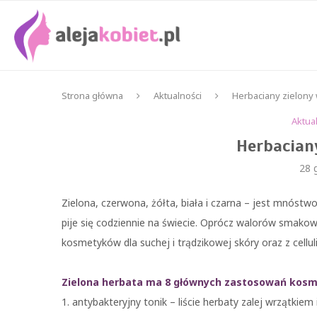
Strona główna
Aktualności
Herbaciany zielony
Aktua
Herbacian
28 
Zielona, czerwona, żółta, biała i czarna – jest mnóst
pije się codziennie na świecie. Oprócz walorów smako
kosmetyków dla suchej i trądzikowej skóry oraz z cel
Zielona herbata ma 8 głównych zastosowań kos
1. antybakteryjny tonik – liście herbaty zalej wrzątk