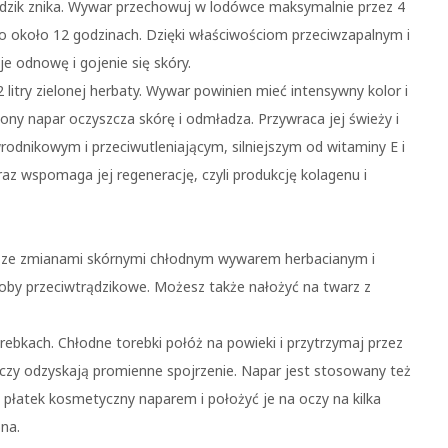
trądzik znika. Wywar przechowuj w lodówce maksymalnie przez 4
 po około 12 godzinach. Dzięki właściwościom przeciwzapalnym i
je odnowę i gojenie się skóry.
 litry zielonej herbaty. Wywar powinien mieć intensywny kolor i
ony napar oczyszcza skórę i odmładza. Przywraca jej świeży i
rodnikowym i przeciwutleniającym, silniejszym od witaminy E i
raz wspomaga jej regenerację, czyli produkcję kolagenu i
 ze zmianami skórnymi chłodnym wywarem herbacianym i
soby przeciwtrądzikowe. Możesz także nałożyć na twarz z
ebkach. Chłodne torebki połóż na powieki i przytrzymaj przez
oczy odzyskają promienne spojrzenie. Napar jest stosowany też
płatek kosmetyczny naparem i położyć je na oczy na kilka
ona.