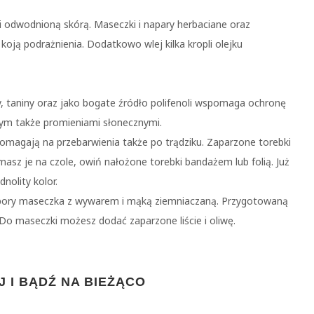
odwodnioną skórą. Maseczki i napary herbaciane oraz
koją podrażnienia. Dodatkowo wlej kilka kropli olejku
ny, taniny oraz jako bogate źródło polifenoli wspomaga ochronę
ym także promieniami słonecznymi.
 pomagają na przebarwienia także po trądziku. Zaparzone torebki
masz je na czole, owiń nałożone torebki bandażem lub folią. Już
dnolity kolor.
 pory maseczka z wywarem i mąką ziemniaczaną. Przygotowaną
 Do maseczki możesz dodać zaparzone liście i oliwę.
 I BĄDŹ NA BIEŻĄCO