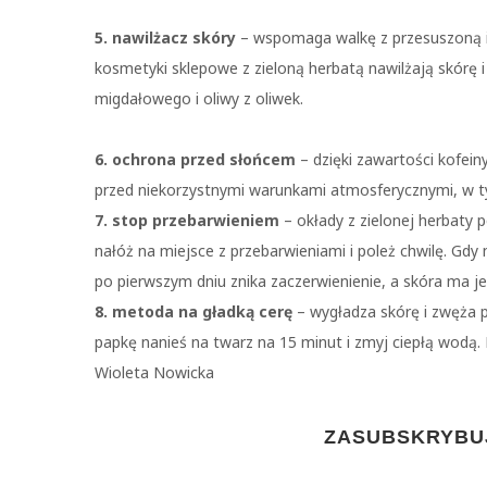
5. nawilżacz skóry
– wspomaga walkę z przesuszoną i 
kosmetyki sklepowe z zieloną herbatą nawilżają skórę i 
migdałowego i oliwy z oliwek.
6. ochrona przed słońcem
– dzięki zawartości kofei
przed niekorzystnymi warunkami atmosferycznymi, w t
7. stop przebarwieniem
– okłady z zielonej herbaty
nałóż na miejsce z przebarwieniami i poleż chwilę. Gdy 
po pierwszym dniu znika zaczerwienienie, a skóra ma je
8. metoda na gładką cerę
– wygładza skórę i zwęża
papkę nanieś na twarz na 15 minut i zmyj ciepłą wodą.
Wioleta Nowicka
ZASUBSKRYBUJ