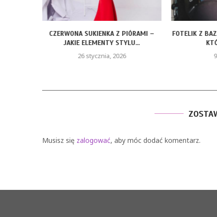
ROZMIARY
CZERWONA SUKIENKA Z PIÓRAMI –
FOTELIK Z BA
JAKIE ELEMENTY STYLU...
KTÓ
26 stycznia, 2026
9
ZOSTA
Musisz się
zalogować
, aby móc dodać komentarz.