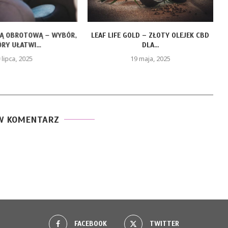
ZĄ OBROTOWĄ – WYBÓR,
LEAF LIFE GOLD – ZŁOTY OLEJEK CBD
RY UŁATWI...
DLA...
 lipca, 2025
19 maja, 2025
W KOMENTARZ
FACEBOOK
TWITTER