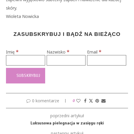
skóry.
Wioleta Nowicka
ZASUBSKRYBUJ I BĄDŹ NA BIEŻĄCO
*
*
*
Imię
Nazwisko
Email
0 komentarze
0
poprzedni artykuł
Luksusowa pielegnacja w zasięgu ręki
następny artykuł