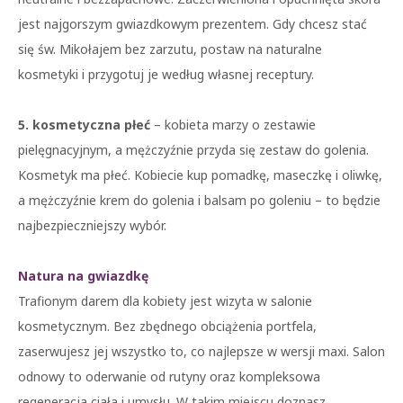
jest najgorszym gwiazdkowym prezentem. Gdy chcesz stać
się św. Mikołajem bez zarzutu, postaw na naturalne
kosmetyki i przygotuj je według własnej receptury.
5. kosmetyczna płeć
– kobieta marzy o zestawie
pielęgnacyjnym, a mężczyźnie przyda się zestaw do golenia.
Kosmetyk ma płeć. Kobiecie kup pomadkę, maseczkę i oliwkę,
a mężczyźnie krem do golenia i balsam po goleniu – to będzie
najbezpieczniejszy wybór.
Natura na gwiazdkę
Trafionym darem dla kobiety jest wizyta w salonie
kosmetycznym. Bez zbędnego obciążenia portfela,
zaserwujesz jej wszystko to, co najlepsze w wersji maxi. Salon
odnowy to oderwanie od rutyny oraz kompleksowa
regeneracja ciała i umysłu. W takim miejscu doznasz