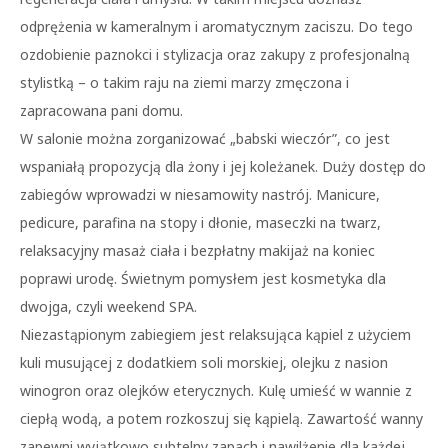
odprężenia w kameralnym i aromatycznym zaciszu. Do tego
ozdobienie paznokci i stylizacja oraz zakupy z profesjonalną
stylistką – o takim raju na ziemi marzy zmęczona i
zapracowana pani domu.
W salonie można zorganizować „babski wieczór”, co jest
wspaniałą propozycją dla żony i jej koleżanek. Duży dostęp do
zabiegów wprowadzi w niesamowity nastrój. Manicure,
pedicure, parafina na stopy i dłonie, maseczki na twarz,
relaksacyjny masaż ciała i bezpłatny makijaż na koniec
poprawi urodę. Świetnym pomysłem jest kosmetyka dla
dwojga, czyli weekend SPA.
Niezastąpionym zabiegiem jest relaksująca kąpiel z użyciem
kuli musującej z dodatkiem soli morskiej, olejku z nasion
winogron oraz olejków eterycznych. Kulę umieść w wannie z
ciepłą wodą, a potem rozkoszuj się kąpielą. Zawartość wanny
zapewni wyjątkowo subtelny zapach i nawilżenie dla każdej