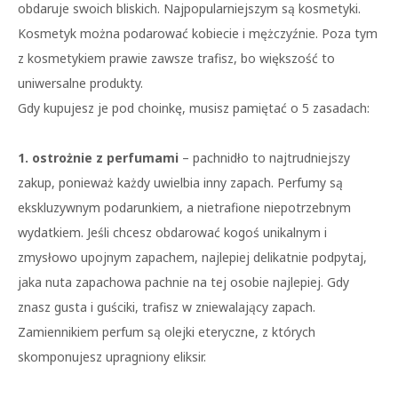
obdaruje swoich bliskich. Najpopularniejszym są kosmetyki.
Kosmetyk można podarować kobiecie i mężczyźnie. Poza tym
z kosmetykiem prawie zawsze trafisz, bo większość to
uniwersalne produkty.
Gdy kupujesz je pod choinkę, musisz pamiętać o 5 zasadach:
1. ostrożnie z perfumami
– pachnidło to najtrudniejszy
zakup, ponieważ każdy uwielbia inny zapach. Perfumy są
ekskluzywnym podarunkiem, a nietrafione niepotrzebnym
wydatkiem. Jeśli chcesz obdarować kogoś unikalnym i
zmysłowo upojnym zapachem, najlepiej delikatnie podpytaj,
jaka nuta zapachowa pachnie na tej osobie najlepiej. Gdy
znasz gusta i guściki, trafisz w zniewalający zapach.
Zamiennikiem perfum są olejki eteryczne, z których
skomponujesz upragniony eliksir.