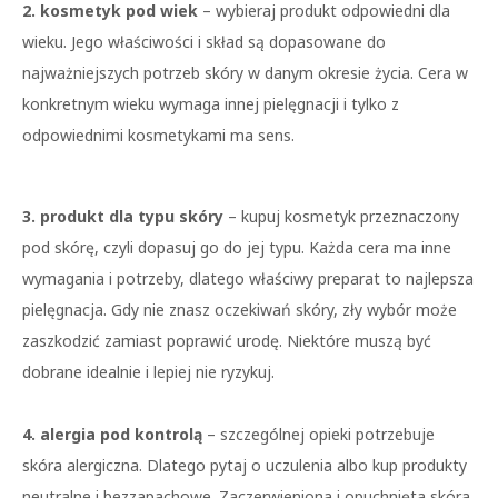
2. kosmetyk pod wiek
– wybieraj produkt odpowiedni dla
wieku. Jego właściwości i skład są dopasowane do
najważniejszych potrzeb skóry w danym okresie życia. Cera w
konkretnym wieku wymaga innej pielęgnacji i tylko z
odpowiednimi kosmetykami ma sens.
3. produkt dla typu skóry
– kupuj kosmetyk przeznaczony
pod skórę, czyli dopasuj go do jej typu. Każda cera ma inne
wymagania i potrzeby, dlatego właściwy preparat to najlepsza
pielęgnacja. Gdy nie znasz oczekiwań skóry, zły wybór może
zaszkodzić zamiast poprawić urodę. Niektóre muszą być
dobrane idealnie i lepiej nie ryzykuj.
4. alergia pod kontrolą
– szczególnej opieki potrzebuje
skóra alergiczna. Dlatego pytaj o uczulenia albo kup produkty
neutralne i bezzapachowe. Zaczerwieniona i opuchnięta skóra