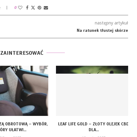
e
0
następny artykuł
Na ratunek tłustej skórze
 ZAINTERESOWAĆ
ZĄ OBROTOWĄ – WYBÓR,
LEAF LIFE GOLD – ZŁOTY OLEJEK CBD
RY UŁATWI...
DLA...