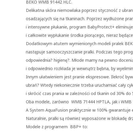
BEKO WMB 91442 HLC.
Delikatna skóra niemowlaka poprzez styczność z ubran
osadzających się na tkaninach. Poprzez wydłużone pr
i intensywne płukanie, program BabyProtect+ eliminuje
i całkowite wypłukanie środka piorącego, nieraz będąc
Dodatkowym atutem wymienionych modeli pralek BEKO, 
następuje samooczyszczanie pralki. Podczas tego pro
odpowiednia? higienę?. Młode mamy na pewno docenią
i odpowiednio rozkłada je wewnątrz bębna, by wyelimi
Innym ułatwieniem jest pranie ekspresowe. Ilekroć bywa
ubrań? Wtedy niekoniecznie trzeba uruchamiać cały cyk
i skrócić czas prania w zależności od tkanin od 30% do
Oba modele, zarówno WMB 71444 HPTLA, jak i WMB 9
A System AquaFusion praktycznie w 100% gwarantuje e
Naturalnie, pralki są również wyposażone w blokadę drz
Modele z programem BBP+ to: