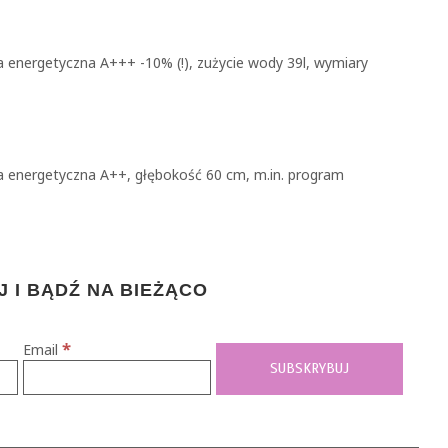
 energetyczna A+++ -10% (!), zużycie wody 39l, wymiary
a energetyczna A++, głębokość 60 cm, m.in. program
 I BĄDŹ NA BIEŻĄCO
*
Email