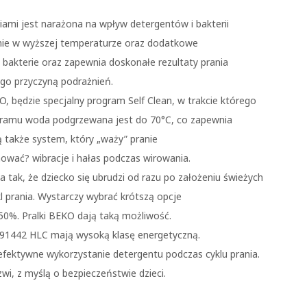
iami jest narażona na wpływ detergentów i bakterii
anie w wyższej temperaturze oraz dodatkowe
 bakterie oraz zapewnia doskonałe rezultaty prania
ego przyczyną podrażnień.
będzie specjalny program Self Clean, w trakcie którego
gramu woda podgrzewana jest do 70°C, co zapewnia
 także system, który „waży” pranie
nować? wibracje i hałas podczas wirowania.
 tak, że dziecko się ubrudzi od razu po założeniu świeżych
l prania. Wystarczy wybrać krótszą opcje
 50%. Pralki BEKO dają taką możliwość.
1442 HLC mają wysoką klasę energetyczną.
fektywne wykorzystanie detergentu podczas cyklu prania.
wi, z myślą o bezpieczeństwie dzieci.