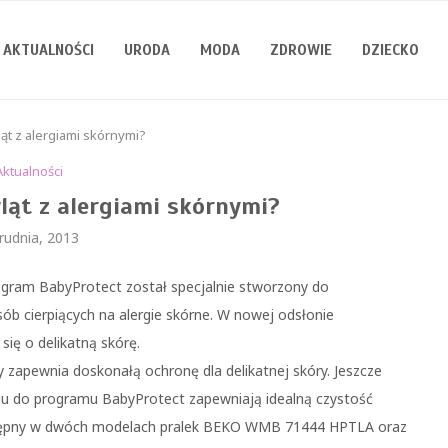
AKTUALNOŚCI
URODA
MODA
ZDROWIE
DZIECKO
ląt z alergiami skórnymi?
Aktualności
ląt z alergiami skórnymi?
rudnia, 2013
ogram BabyProtect został specjalnie stworzony do
ób cierpiących na alergie skórne. W nowej odsłonie
się o delikatną skórę.
 zapewnia doskonałą ochronę dla delikatnej skóry. Jeszcze
aniu do programu BabyProtect zapewniają idealną czystość
ostępny w dwóch modelach pralek BEKO WMB 71444 HPTLA oraz