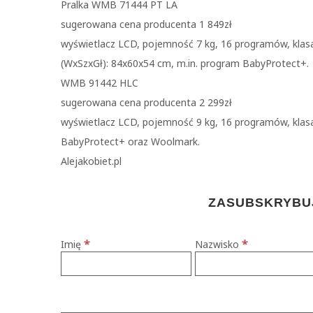
Pralka WMB 71444 PT LA
sugerowana cena producenta 1 849zł
wyświetlacz LCD, pojemność 7 kg, 16 programów, klasa
(WxSzxGł): 84x60x54 cm, m.in. program BabyProtect+.
WMB 91442 HLC
sugerowana cena producenta 2 299zł
wyświetlacz LCD, pojemność 9 kg, 16 programów, klas
BabyProtect+ oraz Woolmark.
Alejakobiet.pl
ZASUBSKRYBUJ
*
*
Imię
Nazwisko