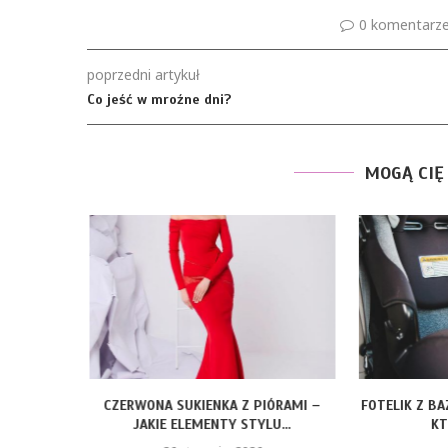
0 komentarz
poprzedni artykuł
Co jeść w mroźne dni?
MOGĄ CIĘ
ROZMIARY
CZERWONA SUKIENKA Z PIÓRAMI –
FOTELIK Z BA
JAKIE ELEMENTY STYLU...
KTÓ