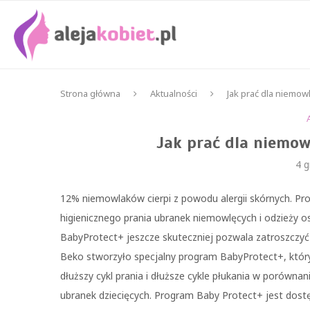
Strona główna
Aktualności
Jak prać dla niemow
Jak prać dla niemow
4 g
12% niemowlaków cierpi z powodu alergii skórnych. Pr
higienicznego prania ubranek niemowlęcych i odzieży os
BabyProtect+ jeszcze skuteczniej pozwala zatroszczyć 
Beko stworzyło specjalny program BabyProtect+, który
dłuższy cykl prania i dłuższe cykle płukania w porówn
ubranek dziecięcych. Program Baby Protect+ jest d