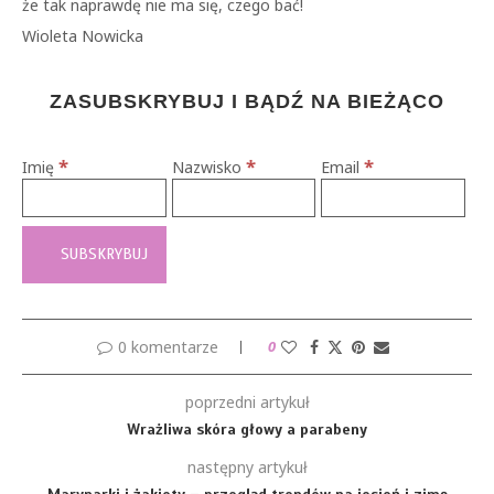
że tak naprawdę nie ma się, czego bać!
Wioleta Nowicka
ZASUBSKRYBUJ I BĄDŹ NA BIEŻĄCO
*
*
*
Imię
Nazwisko
Email
0 komentarze
0
poprzedni artykuł
Wrażliwa skóra głowy a parabeny
następny artykuł