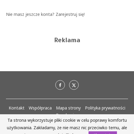
Nie masz jeszcze konta?
Zarejestruj się!
Reklama
Kontakt
Współpraca
Mapa strony
Polityka prywatności
Regulaminy
Ta strona wykorzystuje pliki cookie w celu poprawy komfortu
użytkowania. Zakładamy, że nie masz nic przeciwko temu, ale
AlejaKobiet.pl @2020 - 2023 Wszystkie prawa zastrzeżone. | Realizacja: