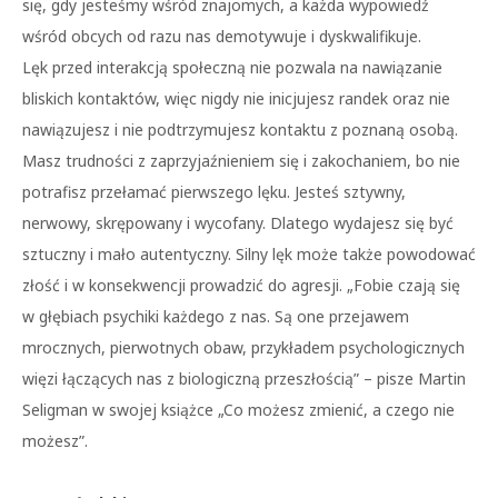
się, gdy jesteśmy wśród znajomych, a każda wypowiedź
wśród obcych od razu nas demotywuje i dyskwalifikuje.
Lęk przed interakcją społeczną nie pozwala na nawiązanie
bliskich kontaktów, więc nigdy nie inicjujesz randek oraz nie
nawiązujesz i nie podtrzymujesz kontaktu z poznaną osobą.
Masz trudności z zaprzyjaźnieniem się i zakochaniem, bo nie
potrafisz przełamać pierwszego lęku. Jesteś sztywny,
nerwowy, skrępowany i wycofany. Dlatego wydajesz się być
sztuczny i mało autentyczny. Silny lęk może także powodować
złość i w konsekwencji prowadzić do agresji. „Fobie czają się
w głębiach psychiki każdego z nas. Są one przejawem
mrocznych, pierwotnych obaw, przykładem psychologicznych
więzi łączących nas z biologiczną przeszłością” – pisze Martin
Seligman w swojej książce „Co możesz zmienić, a czego nie
możesz”.