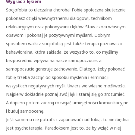
Wygrać z lękiem
Socjofobia to uleczalna choroba! Fobię społeczną skutecznie
pokonasz dzięki wewnętrznemu dialogowi, technikom
relaksacyjnym oraz pokonywaniu lęków. Staw czoła własnym
obawom i pokonaj je pozytywnymi myślami. Dobrym
sposobem walki z socjofobią jest także terapia poznawczo –
behawioralna, która zakłada, że wszystko to, co myślimy
bezpośrednio wpływa na nasze samopoczucie, a
samopoczucie generuje zachowanie. Dlatego, żeby pokonać
fobię trzeba zacząć od sposobu myślenia i eliminacji
wszystkich negatywnych myśli. Uwierz we własne możliwości.
Najpierw dokładnie poznaj swój lęk i staraj się go zrozumieć.
A dopiero potem zacznij rozwijać umiejętności komunikacyjne
i buduj samoocenę.
Jeśli samemu nie potrafisz zapanować nad fobią, to niezbędna
jest psychoterapia. Paradoksem jest to, że by wziąć w niej