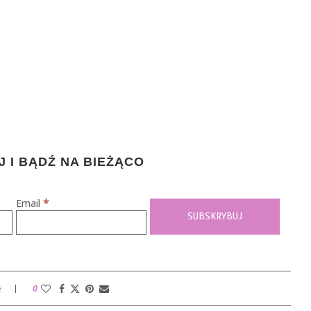
 I BĄDŹ NA BIEŻĄCO
*
Email
e
0