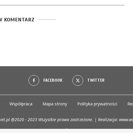
W KOMENTARZ
FACEBOOK
TWITTER
Współpraca
Mapa strony
Polityka prywatności
Re
iet.pl @2020 - 2023 Wszystkie prawa zastrzeżone. | Realizacja:
www.wo