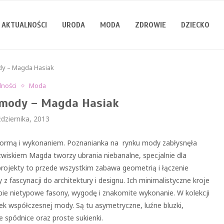
AKTUALNOŚCI
URODA
MODA
ZDROWIE
DZIECKO
ody – Magda Hasiak
lności
Moda
j mody – Magda Hasiak
dziernika, 2013
ormą i wykonaniem. Poznanianka na rynku mody zabłysnęła
wiskiem Magda tworzy ubrania niebanalne, specjalnie dla
 projekty to przede wszystkim zabawa geometrią i łączenie
z fascynacji do architektury i designu. Ich minimalistyczne kroje
bie nietypowe fasony, wygodę i znakomite wykonanie. W kolekcji
ek współczesnej mody. Są tu asymetryczne, luźne bluzki,
 spódnice oraz proste sukienki.