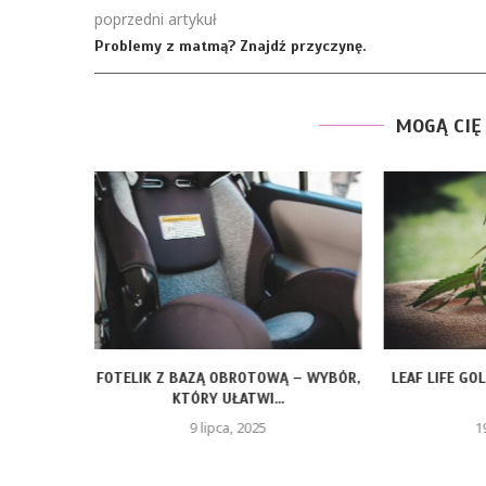
poprzedni artykuł
Problemy z matmą? Znajdź przyczynę.
MOGĄ CIĘ
ÓRAMI –
FOTELIK Z BAZĄ OBROTOWĄ – WYBÓR,
LEAF LIFE GO
U...
KTÓRY UŁATWI...
9 lipca, 2025
1