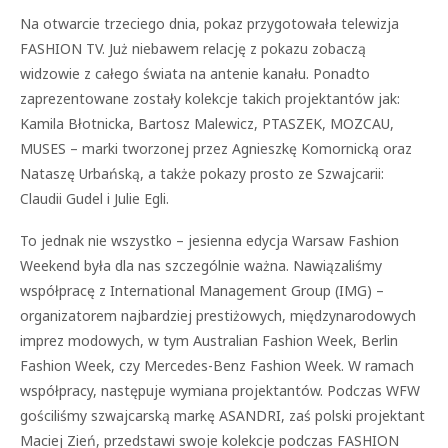
Na otwarcie trzeciego dnia, pokaz przygotowała telewizja
FASHION TV. Już niebawem relację z pokazu zobaczą
widzowie z całego świata na antenie kanału. Ponadto
zaprezentowane zostały kolekcje takich projektantów jak:
Kamila Błotnicka, Bartosz Malewicz, PTASZEK, MOZCAU,
MUSES – marki tworzonej przez Agnieszkę Komornicką oraz
Nataszę Urbańską, a także pokazy prosto ze Szwajcarii:
Claudii Gudel i Julie Egli.
To jednak nie wszystko – jesienna edycja Warsaw Fashion
Weekend była dla nas szczególnie ważna. Nawiązaliśmy
współpracę z International Management Group (IMG) –
organizatorem najbardziej prestiżowych, międzynarodowych
imprez modowych, w tym Australian Fashion Week, Berlin
Fashion Week, czy Mercedes-Benz Fashion Week. W ramach
współpracy, następuje wymiana projektantów. Podczas WFW
gościliśmy szwajcarską markę ASANDRI, zaś polski projektant
Maciej Zień, przedstawi swoje kolekcje podczas FASHION