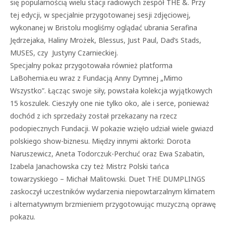
się popularnością wielu stacji radiowych zespół THE &. Przy
tej edycji, w specjalnie przygotowanej sesji zdjęciowej,
wykonanej w Bristolu mogliśmy oglądać ubrania Serafina
Jędrzejaka, Haliny Mrożek, Blessus, Just Paul, Dad’s Stads,
MUSES, czy Justyny Czarnieckiej.
Specjalny pokaz przygotowała również platforma
LaBohemia.eu wraz z Fundacją Anny Dymnej „Mimo
Wszystko”. Łącząc swoje siły, powstała kolekcja wyjątkowych
15 koszulek. Cieszyły one nie tylko oko, ale i serce, ponieważ
dochód z ich sprzedaży został przekazany na rzecz
podopiecznych Fundacji. W pokazie wzięło udział wiele gwiazd
polskiego show-biznesu. Między innymi aktorki: Dorota
Naruszewicz, Aneta Todorczuk-Perchuć oraz Ewa Szabatin,
Izabela Janachowska czy też Mistrz Polski tańca
towarzyskiego – Michał Malitowski. Duet THE DUMPLINGS
zaskoczył uczestników wydarzenia niepowtarzalnym klimatem
i alternatywnym brzmieniem przygotowując muzyczną oprawę
pokazu.