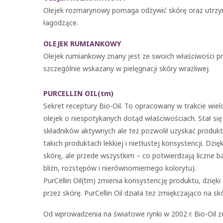
Olejek rozmarynowy pomaga odżywić skórę oraz utrzym
łagodzące.
OLEJEK RUMIANKOWY
Olejek rumiankowy znany jest ze swoich właściwości prz
szczególnie wskazany w pielęgnacji skóry wrażliwej.
PURCELLIN OIL(tm)
Sekret receptury Bio-Oil. To opracowany w trakcie wie
olejek o niespotykanych dotąd właściwościach. Stał s
składników aktywnych ale też pozwolił uzyskać produkt
takich produktach lekkiej i nietłustej konsystencji. Dzię
skórę, ale przede wszystkim – co potwierdzają liczne b
blizn, rozstępów i nierównomiernego kolorytu).
PurCellin Oil(tm) zmienia konsystencję produktu, dzięki 
przez skórę. PurCellin Oil działa też zmiękczająco na sk
Od wprowadzenia na światowe rynki w 2002 r. Bio-Oil z