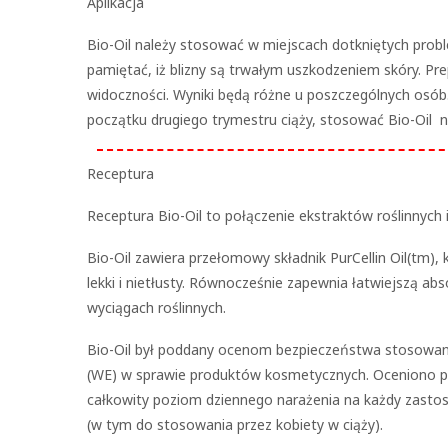
Aplikacja
Bio-Oil należy stosować w miejscach dotkniętych prob
pamiętać, iż blizny są trwałym uszkodzeniem skóry. Prep
widoczności. Wyniki będą różne u poszczególnych osób.
początku drugiego trymestru ciąży, stosować Bio-Oil
Receptura
Receptura Bio-Oil to połączenie ekstraktów roślinnych 
Bio-Oil zawiera przełomowy składnik PurCellin Oil(tm), 
lekki i nietłusty. Równocześnie zapewnia łatwiejszą a
wyciągach roślinnych.
Bio-Oil był poddany ocenom bezpieczeństwa stosowani
(WE) w sprawie produktów kosmetycznych. Oceniono pro
całkowity poziom dziennego narażenia na każdy zastos
(w tym do stosowania przez kobiety w ciąży).