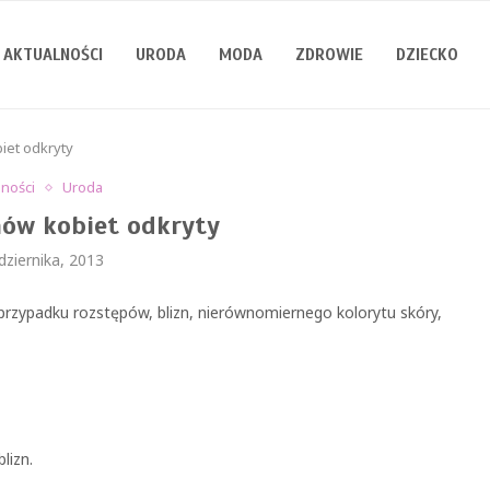
AKTUALNOŚCI
URODA
MODA
ZDROWIE
DZIECKO
iet odkryty
lności
Uroda
nów kobiet odkryty
dziernika, 2013
w przypadku rozstępów, blizn, nierównomiernego kolorytu skóry,
lizn.