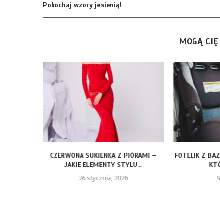
Pokochaj wzory jesienią!
MOGĄ CIĘ
ROZMIARY
CZERWONA SUKIENKA Z PIÓRAMI –
FOTELIK Z BA
JAKIE ELEMENTY STYLU...
KTÓ
26 stycznia, 2026
9