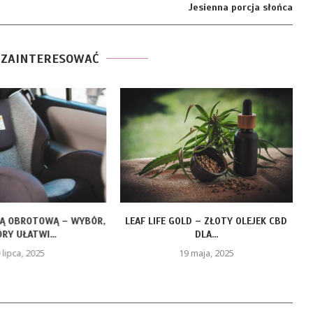
Jesienna porcja słońca
 ZAINTERESOWAĆ
ZĄ OBROTOWĄ – WYBÓR,
LEAF LIFE GOLD – ZŁOTY OLEJEK CBD
RY UŁATWI...
DLA...
 lipca, 2025
19 maja, 2025