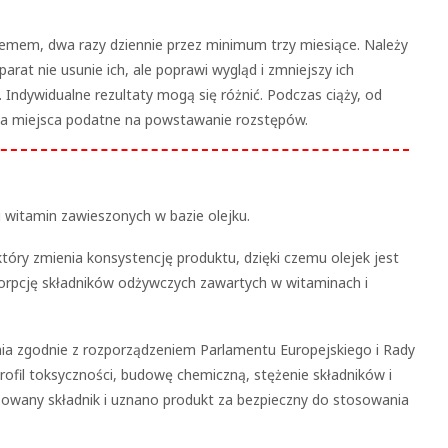
lemem, dwa razy dziennie przez minimum trzy miesiące. Należy
arat nie usunie ich, ale poprawi wygląd i zmniejszy ich
 Indywidualne rezultaty mogą się różnić. Podczas ciąży, od
 na miejsca podatne na powstawanie rozstępów.
i witamin zawieszonych w bazie olejku.
który zmienia konsystencję produktu, dzięki czemu olejek jest
bsorpcję składników odżywczych zawartych w witaminach i
a zgodnie z rozporządzeniem Parlamentu Europejskiego i Rady
fil toksyczności, budowę chemiczną, stężenie składników i
owany składnik i uznano produkt za bezpieczny do stosowania