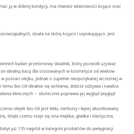
ać ją w dobrej kondycji, ma również właściwości kojące oraz
eciwzapalnych, działa na skórę kojąco i uspokajająco. Jest
loletnich badań przełomowy składnik, który pozwolił uzyskać
ię on idealną bazą dla stosowanych w kosmetyce od wieków
 w postaci olejku, jednak o zupełnie niespotykanej wcześniej w
ki temu Bio-Oil idealnie się wchłania, dobrze odżywia i nawilża
adania klinicznych – skutecznie poprawia jej wygląd (wygląd
czemu olejek Bio-Oil jest lekki, nietłusty i lepiej absorbowany
órę, dzięki czemu staje się ona miękka, gładka i elastyczna.
dobył już 135 nagród w kategorii produktów do pielęgnacji