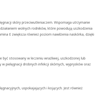
elęgnacji skóry przeciwutleniaczem. Wspomaga utrzymanie
 działaniem wolnych rodników, które powodują uszkodzenia
amina E zwiększa również poziom nawilżenia naskórka, dzięki
że być stosowany w leczeniu wrażliwej, uszkodzonej lub
y w pielęgnacji drobnych infekcji skórnych, wyprysków oraz
ęgnacyjnych, uspokajających i kojących. Jest również