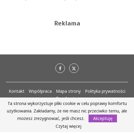
Reklama
Kontakt
Współpraca
Mapa strony
Polityka prywatności
Regulaminy
Ta strona wykorzystuje pliki cookie w celu poprawy komfortu
użytkowania. Zakładamy, że nie masz nic przeciwko temu, ale
AlejaKobiet.pl @2020 - 2023 Wszystkie prawa zastrzeżone. | Realizacja:
www.woh.group
możesz zrezygnować, jeśli chcesz.
Akceptuję
Czytaj więcej
WRÓĆ DO GÓRY