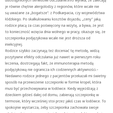
udostępnionych serwisowi odczulanie.info wynika, że zalecają
je równie chętnie alergolodzy z regionów, które wcale nie
są uważane za „bogatsze”: z Podkarpacia, czy województwa
łódzkiego. Po skalkulowaniu kosztów dojazdu, „ceny” jaką
rodzice płacą za czas poświęcony na wizytę, a bywa, że jest
to konieczność wzięcia dnia wolnego w pracy, okazuje się, że
szczepionka podjęzykowa wcale nie jest droższa od
iniekcyjnej.
Rodzice szybko zaczynają też doceniać tę metodę, widzą
pozytywne efekty odczulania już nawet w pierwszym roku
leczenia, dostrzegają fakt, że immunoterapia metodą
podjęzykową nie ogranicza ich codziennych aktywności.–
Niedawno rodzice jednego z pacjentów przekazali mi świetny
sposób na przewożenie szczepionki w formie kropel, która
musi być przechowywana w lodówce. Kiedy wyjeżdżają z
dzieckiem gdzieś dalej od domu, zabierają szczepionkę w
termosie, który wcześniej stoi przez jakiś czas w lodówce. To
spokojnie wystarcza, żeby szczepionka zachowała swoje