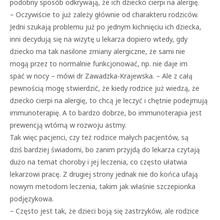
podobny sposób odkrywają, że ich dziecko cierpi na alergię.
– Oczywiście to już zależy głównie od charakteru rodziców.
Jedni szukają problemu już po jednym kichnięciu ich dziecka,
inni decydują się na wizytę u lekarza dopiero wtedy, gdy
dziecko ma tak nasilone zmiany alergiczne, że sami nie
mogą przez to normalnie funkcjonować, np. nie daje im
spać w nocy – mówi dr Zawadzka-Krajewska. – Ale z całą
pewnością mogę stwierdzić, że kiedy rodzice już wiedzą, że
dziecko cierpi na alergię, to chcą je leczyć i chętnie podejmują
immunoterapię. A to bardzo dobrze, bo immunoterapia jest
prewencją wtórną w rozwoju astmy.
Tak więc pacjenci, czy też rodzice małych pacjentów, są
dziś bardziej świadomi, bo zanim przyjdą do lekarza czytają
dużo na temat choroby i jej leczenia, co często ułatwia
lekarzowi pracę. Z drugiej strony jednak nie do końca ufają
nowym metodom leczenia, takim jak właśnie szczepionka
podjęzykowa.
– Często jest tak, że dzieci boją się zastrzyków, ale rodzice