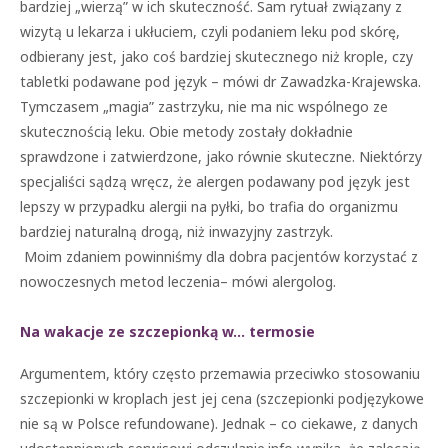
bardziej „wierzą” w ich skuteczność. Sam rytuał związany z
wizytą u lekarza i ukłuciem, czyli podaniem leku pod skórę,
odbierany jest, jako coś bardziej skutecznego niż krople, czy
tabletki podawane pod język – mówi dr Zawadzka-Krajewska.
Tymczasem „magia” zastrzyku, nie ma nic wspólnego ze
skutecznością leku. Obie metody zostały dokładnie
sprawdzone i zatwierdzone, jako równie skuteczne. Niektórzy
specjaliści sądzą wręcz, że alergen podawany pod język jest
lepszy w przypadku alergii na pyłki, bo trafia do organizmu
bardziej naturalną drogą, niż inwazyjny zastrzyk.
Moim zdaniem powinniśmy dla dobra pacjentów korzystać z
nowoczesnych metod leczenia– mówi alergolog.
Na wakacje ze szczepionką w… termosie
Argumentem, który często przemawia przeciwko stosowaniu
szczepionki w kroplach jest jej cena (szczepionki podjęzykowe
nie są w Polsce refundowane). Jednak – co ciekawe, z danych