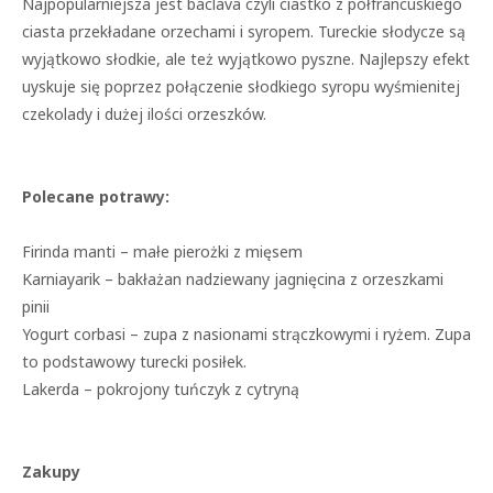
Najpopularniejsza jest baclava czyli ciastko z półfrancuskiego
ciasta przekładane orzechami i syropem. Tureckie słodycze są
wyjątkowo słodkie, ale też wyjątkowo pyszne. Najlepszy efekt
uyskuje się poprzez połączenie słodkiego syropu wyśmienitej
czekolady i dużej ilości orzeszków.
Polecane potrawy:
Firinda manti – małe pierożki z mięsem
Karniayarik – bakłażan nadziewany jagnięcina z orzeszkami
pinii
Yogurt corbasi – zupa z nasionami strączkowymi i ryżem. Zupa
to podstawowy turecki posiłek.
Lakerda – pokrojony tuńczyk z cytryną
Zakupy