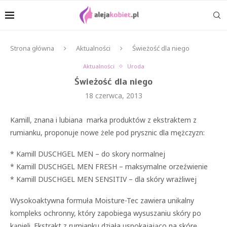
Strona główna
Aktualności
Świeżość dla niego
Aktualności
Uroda
Świeżość dla niego
18 czerwca, 2013
Kamill, znana i lubiana marka produktów z ekstraktem z
rumianku, proponuje nowe żele pod prysznic dla mężczyzn:
* Kamill DUSCHGEL MEN – do skory normalnej
* Kamill DUSCHGEL MEN FRESH – maksymalne orzeźwienie
* Kamill DUSCHGEL MEN SENSITIV – dla skóry wrażliwej
Wysokoaktywna formuła Moisture-Tec zawiera unikalny
kompleks ochronny, który zapobiega wysuszaniu skóry po
kąpieli. Ekstrakt z rumianku działa uspokajająco na skórę.