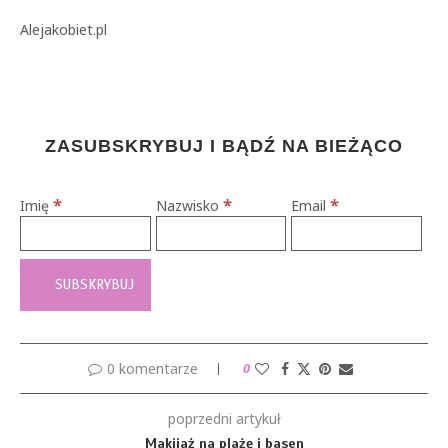
Alejakobiet.pl
ZASUBSKRYBUJ I BĄDŹ NA BIEŻĄCO
*
*
*
Imię
Nazwisko
Email
0 komentarze
0
poprzedni artykuł
Makijaż na plażę i basen