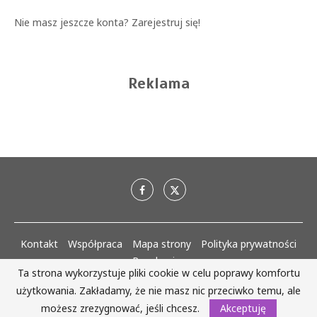
Nie masz jeszcze konta?
Zarejestruj się!
Reklama
Kontakt
Współpraca
Mapa strony
Polityka prywatności
Regulaminy
Ta strona wykorzystuje pliki cookie w celu poprawy komfortu
użytkowania. Zakładamy, że nie masz nic przeciwko temu, ale
AlejaKobiet.pl @2020 - 2023 Wszystkie prawa zastrzeżone. | Realizacja:
www.woh.group
możesz zrezygnować, jeśli chcesz.
Akceptuję