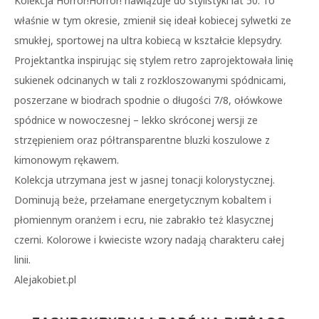
Kolekcja Horror!Horror! nawiązuje do stylistyki lat 50. To
właśnie w tym okresie, zmienił się ideał kobiecej sylwetki ze
smukłej, sportowej na ultra kobiecą w kształcie klepsydry.
Projektantka inspirując się stylem retro zaprojektowała linię
sukienek odcinanych w tali z rozkloszowanymi spódnicami,
poszerzane w biodrach spodnie o długości 7/8, ołówkowe
spódnice w nowoczesnej – lekko skróconej wersji ze
strzępieniem oraz półtransparentne bluzki koszulowe z
kimonowym rękawem.
Kolekcja utrzymana jest w jasnej tonacji kolorystycznej.
Dominują beże, przełamane energetycznym kobaltem i
płomiennym oranżem i ecru, nie zabrakło też klasycznej
czerni. Kolorowe i kwieciste wzory nadają charakteru całej
linii.
Alejakobiet.pl