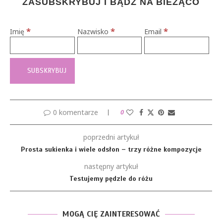
ZASUBSKRYBUJ I BĄDŹ NA BIEŻĄCO
*
*
*
Imię
Nazwisko
Email
0 komentarze
0
poprzedni artykuł
Prosta sukienka i wiele odsłon – trzy różne kompozycje
następny artykuł
Testujemy pędzle do różu
MOGĄ CIĘ ZAINTERESOWAĆ