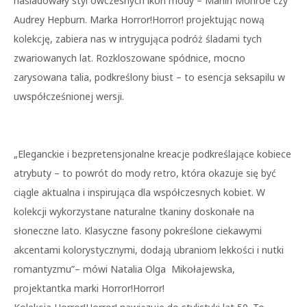
naśladowały styl ówczesnych ikon mody – Marlin Monroe czy
Audrey Hepburn. Marka Horror!Horror! projektując nową
kolekcję, zabiera nas w intrygująca podróż śladami tych
zwariowanych lat. Rozkloszowane spódnice, mocno
zarysowana talia, podkreślony biust – to esencja seksapilu w
uwspółcześnionej wersji.
„Eleganckie i bezpretensjonalne kreacje podkreślające kobiece
atrybuty – to powrót do mody retro, która okazuje się być
ciągle aktualna i inspirująca dla współczesnych kobiet. W
kolekcji wykorzystane naturalne tkaniny doskonałe na
słoneczne lato. Klasyczne fasony pokreślone ciekawymi
akcentami kolorystycznymi, dodają ubraniom lekkości i nutki
romantyzmu”– mówi Natalia Olga Mikołajewska,
projektantka marki Horror!Horror!