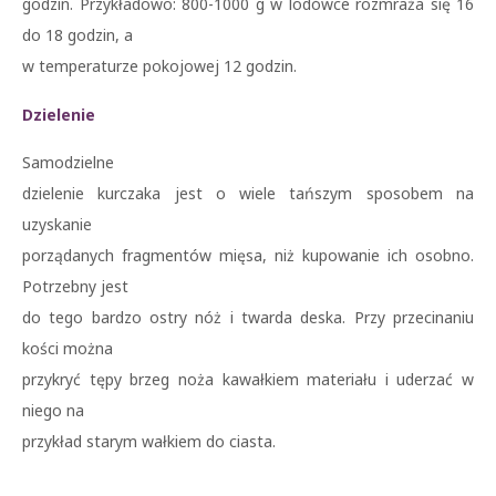
godzin. Przykładowo: 800-1000 g w lodówce rozmraża się 16
do 18 godzin, a
w temperaturze pokojowej 12 godzin.
Dzielenie
Samodzielne
dzielenie kurczaka jest o wiele tańszym sposobem na
uzyskanie
porządanych fragmentów mięsa, niż kupowanie ich osobno.
Potrzebny jest
do tego bardzo ostry nóż i twarda deska. Przy przecinaniu
kości można
przykryć tępy brzeg noża kawałkiem materiału i uderzać w
niego na
przykład starym wałkiem do ciasta.