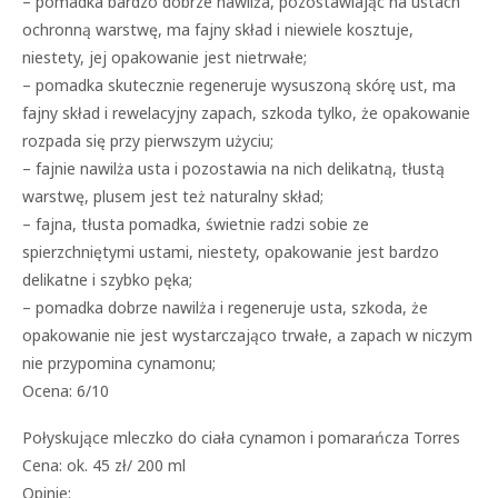
– pomadka bardzo dobrze nawilża, pozostawiając na ustach
ochronną warstwę, ma fajny skład i niewiele kosztuje,
niestety, jej opakowanie jest nietrwałe;
– pomadka skutecznie regeneruje wysuszoną skórę ust, ma
fajny skład i rewelacyjny zapach, szkoda tylko, że opakowanie
rozpada się przy pierwszym użyciu;
– fajnie nawilża usta i pozostawia na nich delikatną, tłustą
warstwę, plusem jest też naturalny skład;
– fajna, tłusta pomadka, świetnie radzi sobie ze
spierzchniętymi ustami, niestety, opakowanie jest bardzo
delikatne i szybko pęka;
– pomadka dobrze nawilża i regeneruje usta, szkoda, że
opakowanie nie jest wystarczająco trwałe, a zapach w niczym
nie przypomina cynamonu;
Ocena: 6/10
Połyskujące mleczko do ciała cynamon i pomarańcza Torres
Cena: ok. 45 zł/ 200 ml
Opinie: