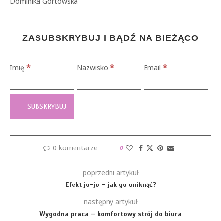
Dominika Górtowska
ZASUBSKRYBUJ I BĄDŹ NA BIEŻĄCO
*
*
*
Imię
Nazwisko
Email
0 komentarze
0
poprzedni artykuł
Efekt jo-jo – jak go uniknąć?
następny artykuł
Wygodna praca – komfortowy strój do biura