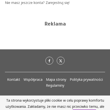
Nie masz jeszcze konta?
Zarejestruj się!
Reklama
Kontakt
Współpraca
Mapa strony
Polityka prywatności
Regulaminy
AlejaKobiet.pl @2020 - 2023 Wszystkie prawa zastrzeżone. | Realizacja:
Ta strona wykorzystuje pliki cookie w celu poprawy komfortu
www.woh.group
użytkowania. Zakładamy, że nie masz nic przeciwko temu, ale