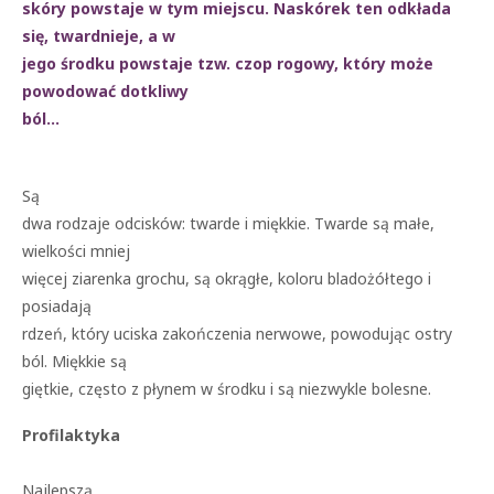
skóry powstaje w tym miejscu. Naskórek ten odkłada
się, twardnieje, a w
jego środku powstaje tzw. czop rogowy, który może
powodować dotkliwy
ból…
Są
dwa rodzaje odcisków: twarde i miękkie. Twarde są małe,
wielkości mniej
więcej ziarenka grochu, są okrągłe, koloru bladożółtego i
posiadają
rdzeń, który uciska zakończenia nerwowe, powodując ostry
ból. Miękkie są
giętkie, często z płynem w środku i są niezwykle bolesne.
Profilaktyka
Najlepszą