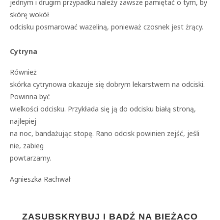
jednym i drugim przypadku należy zawsze pamiętać o tym, by
skórę wokół
odcisku posmarować wazeliną, ponieważ czosnek jest żrący.
Cytryna
Również
skórka cytrynowa okazuje się dobrym lekarstwem na odciski.
Powinna być
wielkości odcisku. Przykłada się ją do odcisku białą stroną,
najlepiej
na noc, bandażując stopę. Rano odcisk powinien zejść, jeśli
nie, zabieg
powtarzamy.
Agnieszka Rachwał
ZASUBSKRYBUJ I BĄDŹ NA BIEŻĄCO